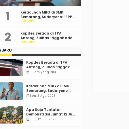
Keracunan MBG di SMK
Semarang, Sudaryono: “SPPG
Nasional
Harus Bertanggung Jawab!”
Kopdes Berada di TPA
Antang, Zulhas “Nggak ada
Nasional
Lahan!”
RBARU
Kopdes Berada di TPA
Antang, Zulhas “Nggak
ada Lahan!”
calendar_month
19 jam yang lalu
Keracunan MBG di SMK
Semarang, Sudaryono:
“SPPG Harus Bertanggung
calendar_month
Sen, 3 Agu 2026
Jawab!”
Apa Saja Tuntutan
Demonstrasi Jumat 12 Juni
2026?
calendar_month
Jum, 12 Jun 2026