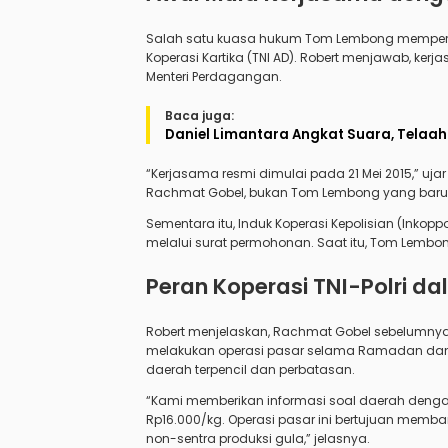
Salah satu kuasa hukum Tom Lembong memper
Koperasi Kartika (TNI AD). Robert menjawab, ker
Menteri Perdagangan.
Baca juga:
Daniel Limantara Angkat Suara, Telaah
“Kerjasama resmi dimulai pada 21 Mei 2015,” uja
Rachmat Gobel, bukan Tom Lembong yang baru di
Sementara itu, Induk Koperasi Kepolisian (Inko
melalui surat permohonan. Saat itu, Tom Lemb
Peran Koperasi TNI-Polri d
Robert menjelaskan, Rachmat Gobel sebelumnya 
melakukan operasi pasar selama Ramadan dan L
daerah terpencil dan perbatasan.
“Kami memberikan informasi soal daerah dengan
Rp16.000/kg. Operasi pasar ini bertujuan memba
non-sentra produksi gula,” jelasnya.