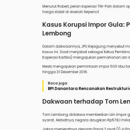
Menurut Robert, peran koperasi TNI-Polri dala
harga stabil di daerah terpencil.
Kasus Korupsi Impor Gula: 
Lembong
Dalam dakwaannya, JPU Kejagung menyebut manta
kasus ini. Saat menjabat sebagai Ketua Pembina 
Koperasi Kartika) mengajukan permohonan izin
Meski mengajukan permintaan impor 500 ribu to
hingga 31 Desember 2016.
Baca juga:
BPI Danantara Rencanakan Restrukturi
Dakwaan terhadap Tom L
Tom Lembong didakwa memberikan izin impor g
syarat. Akibatnya, negara dirugikan Rp578,1 mili
Jaksa menjeratnya dengan Pasal 2 ayat (1)
jo
Pas