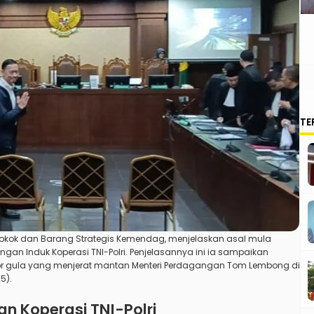
TE
an Pokok dan Barang Strategis Kemendag, menjelaskan asal mula
dengan
Induk Koperasi TNI-Polri
. Penjelasannya ini ia sampaikan
or gula yang menjerat mantan Menteri Perdagangan Tom Lembong di
5).
n Koperasi TNI-Polri