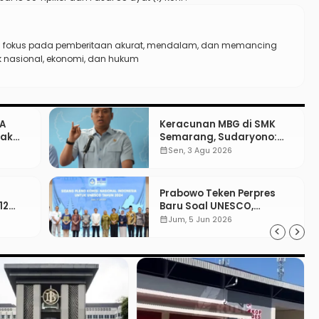
n fokus pada pemberitaan akurat, mendalam, dan memancing
ik nasional, ekonomi, dan hukum
PA
Keracunan MBG di SMK
gak
Semarang, Sudaryono:
“SPPG Harus Bertanggung
calendar_month
Sen, 3 Agu 2026
Jawab!”
Prabowo Teken Perpres
12
Baru Soal UNESCO,
Tentang Apa?
calendar_month
Jum, 5 Jun 2026