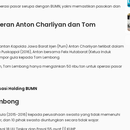
m operasi pasar serupa dengan BUMN, yakni memastikan pasokan dan
Peran Anton Charliyan dan Tom
n Kapolda Jawa Barat Irjen (Purn) Anton Charliyan terlibat dalam
Puskoppol (2016), Anton bersama Felix Hutabarat (Ketua Induk
 impor gula kepada Tom Lembong.
n, Tom Lembong hanya mengizinkan 50 ribu ton untuk operasi pasar
sasi Holding BUMN
embong
ula (2015-2016) kepada perusahaan swasta yang tidak memenuhi
ar, dan 10 pihak swasta diuntungkan secara tidak wajar.
al 18 UU Tipikor dan Pasal 55 ayat (1) KUHP.