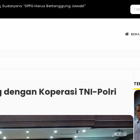
 Sudaryono: “SPPG Harus Bertanggung Jawab!”
Apa Saja Tun
BER
TE
dengan Koperasi TNI-Polri