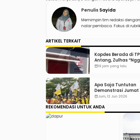
Penulis
Sayida
Memimpin tim redaksi denga
nalar pembaca. Fokus di rubr
ARTIKEL TERKAIT
Kopdes Berada di T
Antang, Zulhas “Ng
ada Lahan!”
calendar_month
19 jam yang lalu
Apa Saja Tuntutan
Demonstrasi Jumat 
Juni 2026?
calendar_month
Jum, 12 Jun 2026
REKOMENDASI UNTUK ANDA