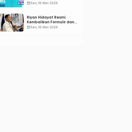
Compared for 2026
calendar_month
Sen, 18 Mei 2026
Riyan Hidayat Resmi
Kembalikan Formulir dan
Berkas Pencalonan Ketua
calendar_month
Sen, 18 Mei 2026
Umum BM PAN 2026–2031