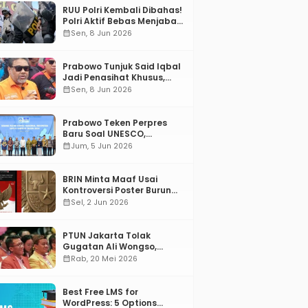
RUU Polri Kembali Dibahas!
Polri Aktif Bebas Menjabat
Di Manapun
calendar_month
Sen, 8 Jun 2026
Prabowo Tunjuk Said Iqbal
Jadi Penasihat Khusus,
Mengapa?
calendar_month
Sen, 8 Jun 2026
Prabowo Teken Perpres
Baru Soal UNESCO,
Tentang Apa?
calendar_month
Jum, 5 Jun 2026
BRIN Minta Maaf Usai
Kontroversi Poster Burung
Garuda
calendar_month
Sel, 2 Jun 2026
PTUN Jakarta Tolak
Gugatan Ali Wongso,
Misbakhun: Ini hadiah
calendar_month
Rab, 20 Mei 2026
Ulang Tahun Ke-66 SOKSI
Best Free LMS for
WordPress: 5 Options