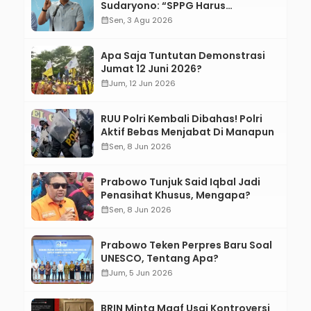
Sudaryono: “SPPG Harus
Bertanggung Jawab!”
calendar_month
Sen, 3 Agu 2026
Apa Saja Tuntutan Demonstrasi
Jumat 12 Juni 2026?
calendar_month
Jum, 12 Jun 2026
RUU Polri Kembali Dibahas! Polri
Aktif Bebas Menjabat Di Manapun
calendar_month
Sen, 8 Jun 2026
Prabowo Tunjuk Said Iqbal Jadi
Penasihat Khusus, Mengapa?
calendar_month
Sen, 8 Jun 2026
Prabowo Teken Perpres Baru Soal
UNESCO, Tentang Apa?
calendar_month
Jum, 5 Jun 2026
BRIN Minta Maaf Usai Kontroversi