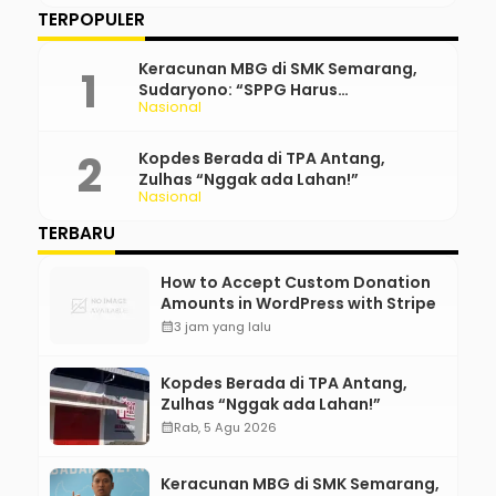
TERPOPULER
Keracunan MBG di SMK Semarang,
Sudaryono: “SPPG Harus
Nasional
Bertanggung Jawab!”
Kopdes Berada di TPA Antang,
Zulhas “Nggak ada Lahan!”
Nasional
TERBARU
How to Accept Custom Donation
Amounts in WordPress with Stripe
calendar_month
3 jam yang lalu
Kopdes Berada di TPA Antang,
Zulhas “Nggak ada Lahan!”
calendar_month
Rab, 5 Agu 2026
Keracunan MBG di SMK Semarang,