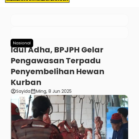
Nasional
Idul Adha, BPJPH Gelar
Pengawasan Terpadu
Penyembelihan Hewan
Kurban
account_circle
calendar_month
Sayida
Ming, 8 Jun 2025