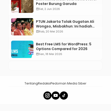
Poster Burung Garuda
calendar_month
Sel, 2 Jun 2026
PTUN Jakarta Tolak Gugatan Ali
Wongso, Misbakhun: Ini hadiah
Ulang Tahun Ke-66 SOKSI
calendar_month
Rab, 20 Mei 2026
Best Free LMS for WordPress: 5
Options Compared for 2026
calendar_month
Sen, 18 Mei 2026
Tentang
Redaksi
Pedoman Media Siber
× Tutup Iklan