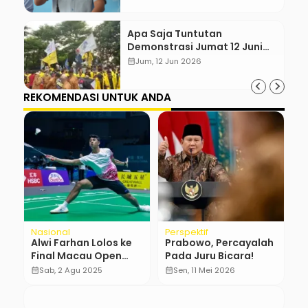
Apa Saja Tuntutan
Demonstrasi Jumat 12 Juni
2026?
calendar_month
Jum, 12 Jun 2026
REKOMENDASI UNTUK ANDA
Nasional
Perspektif
Po
Alwi Farhan Lolos ke
Prabowo, Percayalah
I
Final Macau Open
Pada Juru Bicara!
M
2025 Usai Jinakkan
D
calendar_month
Sab, 2 Agu 2025
calendar_month
Sen, 11 Mei 2026
calendar_month
India
k
J