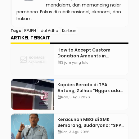
mendalam, dan memancing nalar
pembaca. Fokus di rubrik nasional, ekonomi, dan
hukum
Tags
BPJPH
Idul Adha
Kurban
ARTIKEL TERKAIT
How to Accept Custom
Donation Amounts in
WordPress with Stripe
calendar_month
3 jam yang lalu
Kopdes Berada di TPA
Antang, Zulhas “Nggak ada
Lahan!”
calendar_month
Rab, 5 Agu 2026
Keracunan MBG di SMK
Semarang, Sudaryono: “SPPG
Harus Bertanggung Jawab!”
calendar_month
Sen, 3 Agu 2026