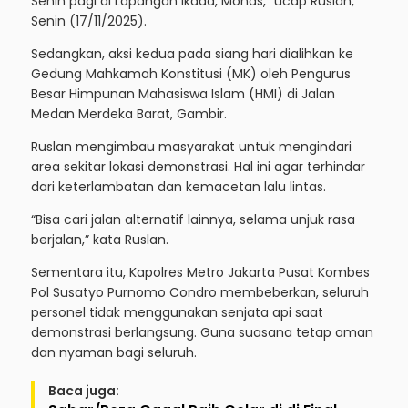
Senin pagi di Lapangan Ikada, Monas,” ucap Ruslan,
Senin (17/11/2025).
Sedangkan, aksi kedua pada siang hari dialihkan ke
Gedung Mahkamah Konstitusi (MK) oleh Pengurus
Besar Himpunan Mahasiswa Islam (HMI) di Jalan
Medan Merdeka Barat, Gambir.
Ruslan mengimbau masyarakat untuk mengindari
area sekitar lokasi demonstrasi. Hal ini agar terhindar
dari keterlambatan dan kemacetan lalu lintas.
“Bisa cari jalan alternatif lainnya, selama unjuk rasa
berjalan,” kata Ruslan.
Sementara itu, Kapolres Metro Jakarta Pusat Kombes
Pol Susatyo Purnomo Condro membeberkan, seluruh
personel tidak menggunakan senjata api saat
demonstrasi berlangsung. Guna suasana tetap aman
dan nyaman bagi seluruh.
Baca juga: