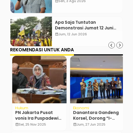
Harus Bertanggung Jawab!”
calendar_month
Sen, 3 Agu 2026
Apa Saja Tuntutan
Demonstrasi Jumat 12 Juni
2026?
calendar_month
Jum, 12 Jun 2026
REKOMENDASI UNTUK ANDA
Hukum
Ekonomi
R
PN Jakarta Pusat
Danantara Gandeng
U
lu
vonis Ira Puspadewi
Korsel, Dorong “I-
4
4,5 tahun
Wave” Saingi Korean
B
calendar_month
Sel, 25 Nov 2025
calendar_month
Jum, 27 Jun 2025
calendar_month
Wave
B