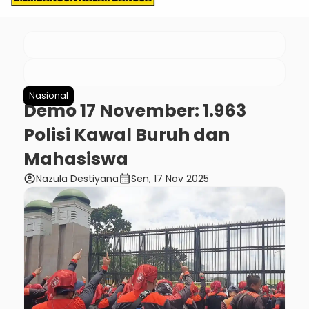
Nasional
Demo 17 November: 1.963
Polisi Kawal Buruh dan
Mahasiswa
account_circle
calendar_month
Nazula Destiyana
Sen, 17 Nov 2025