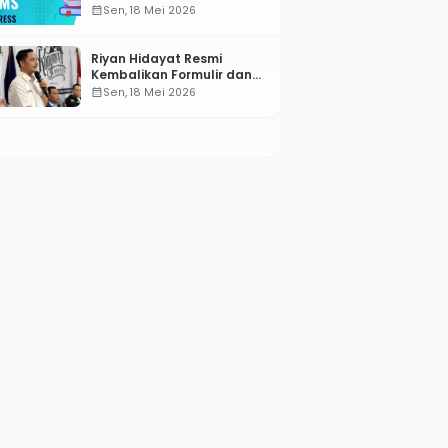
Compared for 2026
calendar_month
Sen, 18 Mei 2026
Riyan Hidayat Resmi
Kembalikan Formulir dan
Berkas Pencalonan Ketua
calendar_month
Sen, 18 Mei 2026
Umum BM PAN 2026–2031