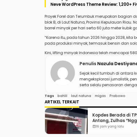
Neve WordPress Theme Review: 1,200+ F
Proyek Forel dan Terumbuk merupakan bagian d
blok B, di
Laut Natuna
, Provinsi Kepulauan Riau.
barrel minyak per hari serta 60 juta meter kubik ga
“Karena itu, pada tahun 2026 hingga 2028, kita be
pada produksi minyak, termasuk bensin dan solar,
Kini,
lifting minyak Indonesia
telah mencapai 580 r
Penulis
Nazula Destiyan
Sejak kecil tumbuh di antara 
mengeksplorasi jurnalistik, pen
serta selalu penasaran dengan
Tags
bahlil
laut natuna
migas
Prabowo
ARTIKEL TERKAIT
Kopdes Berada di T
Antang, Zulhas “Ng
ada Lahan!”
calendar_month
16 jam yang lalu