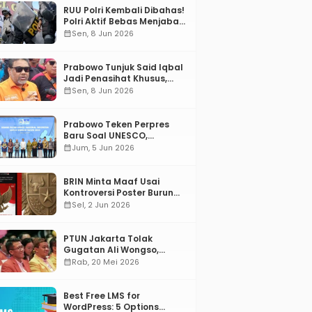
RUU Polri Kembali Dibahas!
Polri Aktif Bebas Menjabat
Di Manapun
calendar_month
Sen, 8 Jun 2026
Prabowo Tunjuk Said Iqbal
Jadi Penasihat Khusus,
Mengapa?
calendar_month
Sen, 8 Jun 2026
Prabowo Teken Perpres
Baru Soal UNESCO,
Tentang Apa?
calendar_month
Jum, 5 Jun 2026
BRIN Minta Maaf Usai
Kontroversi Poster Burung
Garuda
calendar_month
Sel, 2 Jun 2026
PTUN Jakarta Tolak
Gugatan Ali Wongso,
Misbakhun: Ini hadiah
calendar_month
Rab, 20 Mei 2026
Ulang Tahun Ke-66 SOKSI
Best Free LMS for
WordPress: 5 Options