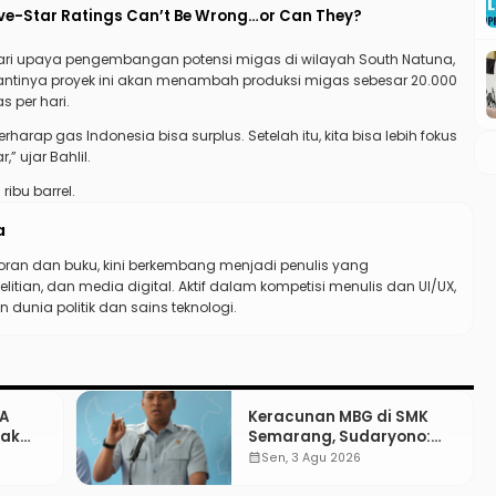
ive-Star Ratings Can’t Be Wrong…or Can They?
ari upaya pengembangan potensi migas di wilayah South Natuna,
 Nantinya proyek ini akan menambah produksi migas sebesar 20.000
s per hari.
rharap gas Indonesia bisa surplus. Setelah itu, kita bisa lebih fokus
” ujar Bahlil.
ibu barrel.
a
koran dan buku, kini berkembang menjadi penulis yang
elitian, dan media digital. Aktif dalam kompetisi menulis dan UI/UX,
 dunia politik dan sains teknologi.
PA
Keracunan MBG di SMK
gak
Semarang, Sudaryono:
“SPPG Harus Bertanggung
calendar_month
Sen, 3 Agu 2026
Jawab!”