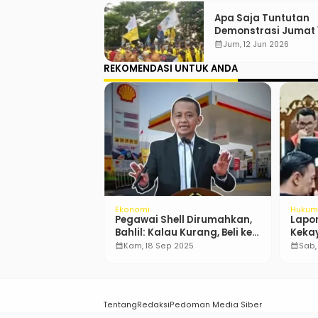
Apa Saja Tuntutan
Demonstrasi Jumat 
Juni 2026?
calendar_month
Jum, 12 Jun 2026
REKOMENDASI UNTUK ANDA
Ekonomi
Hukum
rcode Kemenhut
Pegawai Shell Dirumahkan,
Lapo
i Pesisir Barat,
Bahlil: Kalau Kurang, Beli ke
Keka
Pertamina Saja
Lemb
2025
calendar_month
Kam, 18 Sep 2025
calendar_month
Sab,
Tentang
Redaksi
Pedoman Media Siber