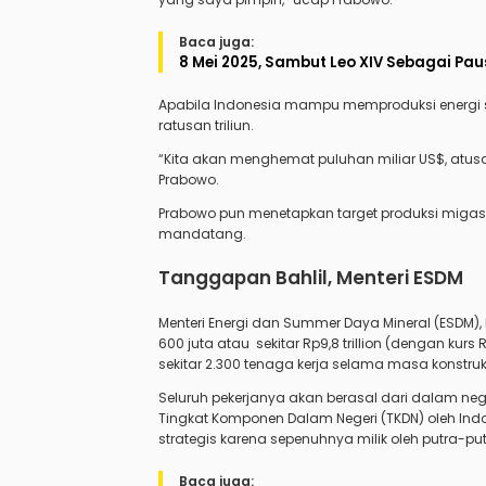
Baca juga:
8 Mei 2025, Sambut Leo XIV Sebagai Pau
Apabila Indonesia mampu memproduksi energi 
ratusan triliun.
“Kita akan menghemat puluhan miliar US$, atusan 
Prabowo.
Prabowo pun menetapkan target produksi migas I
mandatang.
Tanggapan Bahlil, Menteri ESDM
Menteri Energi dan Summer Daya Mineral (ESDM),
600 juta atau sekitar Rp9,8 trillion (dengan kur
sekitar 2.300 tenaga kerja selama masa konstruk
Seluruh pekerjanya akan berasal dari dalam neg
Tingkat Komponen Dalam Negeri (TKDN) oleh Indone
strategis karena sepenuhnya milik oleh putra-put
Baca juga: