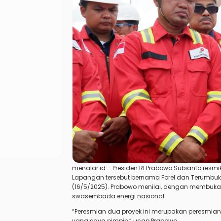
menalar.id
– Presiden RI Prabowo Subianto resm
Lapangan tersebut bernama Forel dan Terumbuk m
(16/5/2025). Prabowo menilai, dengan membuka
swasembada energi nasional.
“Peresmian dua proyek ini merupakan peresmia
yang saya pimpin,” ucap Prabowo.