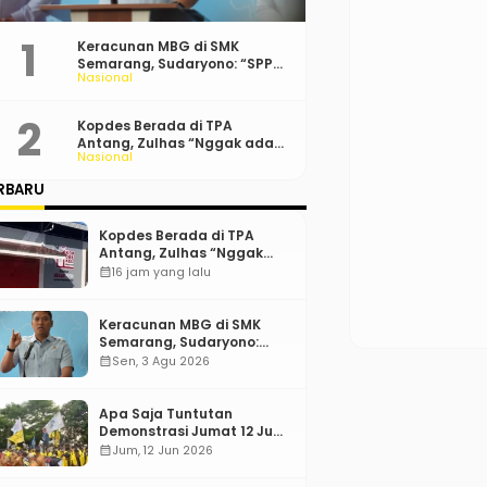
Keracunan MBG di SMK
Semarang, Sudaryono: “SPPG
Nasional
Harus Bertanggung Jawab!”
Kopdes Berada di TPA
Antang, Zulhas “Nggak ada
Nasional
Lahan!”
RBARU
Kopdes Berada di TPA
Antang, Zulhas “Nggak
ada Lahan!”
calendar_month
16 jam yang lalu
Keracunan MBG di SMK
Semarang, Sudaryono:
“SPPG Harus Bertanggung
calendar_month
Sen, 3 Agu 2026
Jawab!”
Apa Saja Tuntutan
Demonstrasi Jumat 12 Juni
2026?
calendar_month
Jum, 12 Jun 2026