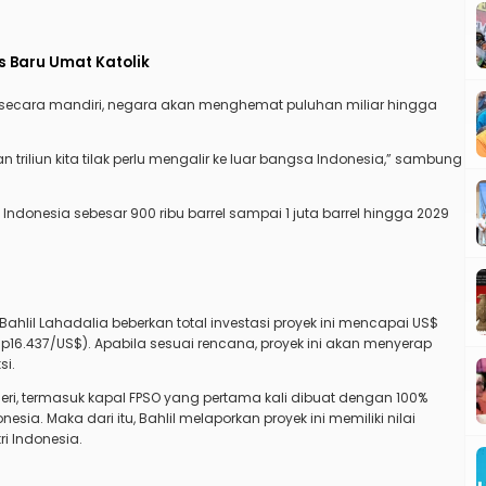
s Baru Umat Katolik
secara mandiri, negara akan menghemat puluhan miliar hingga
triliun kita tilak perlu mengalir ke luar bangsa Indonesia,” sambung
ndonesia sebesar 900 ribu barrel sampai 1 juta barrel hingga 2029
Bahlil Lahadalia
beberkan total investasi proyek ini mencapai US$
s Rp16.437/US$). Apabila sesuai rencana, proyek ini akan menyerap
si.
eri, termasuk kapal FPSO yang pertama kali dibuat dengan 100%
sia. Maka dari itu, Bahlil melaporkan proyek ini memiliki nilai
ri Indonesia.