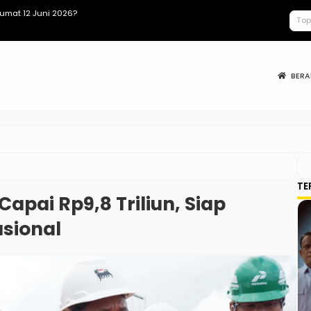
umat 12 Juni 2026?
Prabowo Teke
BER
TE
apai Rp9,8 Triliun, Siap
sional