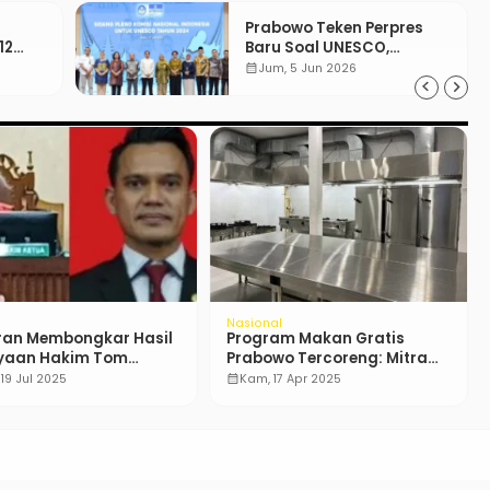
Prabowo Teken Perpres
12
Baru Soal UNESCO,
Tentang Apa?
calendar_month
Jum, 5 Jun 2026
Nasional
ran Membongkar Hasil
Program Makan Gratis
yaan Hakim Tom
Prabowo Tercoreng: Mitra
ong Rp4,3 M
Dapur Tak Dibayar Rp1 Miliar
 19 Jul 2025
calendar_month
Kam, 17 Apr 2025