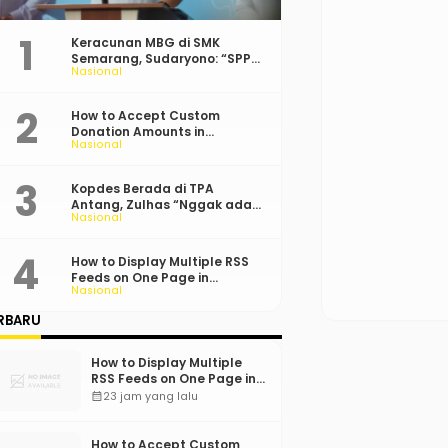
Keracunan MBG di SMK
Semarang, Sudaryono: “SPPG
Nasional
Harus Bertanggung Jawab!”
How to Accept Custom
Donation Amounts in
Nasional
WordPress with Stripe
Kopdes Berada di TPA
Antang, Zulhas “Nggak ada
Nasional
Lahan!”
How to Display Multiple RSS
Feeds on One Page in
Nasional
WordPress
RBARU
How to Display Multiple
RSS Feeds on One Page in
WordPress
calendar_month
23 jam yang lalu
How to Accept Custom