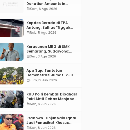
Donation Amounts in
WordPress with Stripe
calendar_month
Kam, 6 Agu 2026
Kopdes Berada di TPA
Antang, Zulhas “Nggak
ada Lahan!”
calendar_month
Rab, 5 Agu 2026
Keracunan MBG di SMK
Semarang, Sudaryono:
“SPPG Harus Bertanggung
calendar_month
Sen, 3 Agu 2026
Jawab!”
Apa Saja Tuntutan
Demonstrasi Jumat 12 Juni
2026?
calendar_month
Jum, 12 Jun 2026
RUU Polri Kembali Dibahas!
Polri Aktif Bebas Menjabat
Di Manapun
calendar_month
Sen, 8 Jun 2026
Prabowo Tunjuk Said Iqbal
Jadi Penasihat Khusus,
Mengapa?
calendar_month
Sen, 8 Jun 2026