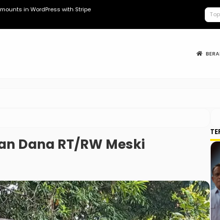
mounts in WordPress with Stripe
Kopdes Berad
BER
TE
an Dana RT/RW Meski