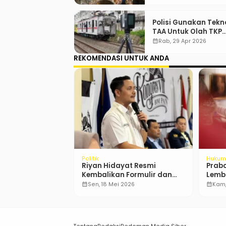
Polisi Gunakan Tekn
TAA Untuk Olah TKP
Tabrakan Kereta Be
calendar_month
Rab, 29 Apr 2026
REKOMENDASI UNTUK ANDA
Hukum
Nasion
ma Gugatan Uji
Gubernur DKI Jakarta Akan
Alwi 
NI
Larang Penggunaan Ondel-
Maca
Ondel untuk Mengamen
Jinak
2025
calendar_month
Ming, 15 Jun 2025
calendar_month
Sab,
…