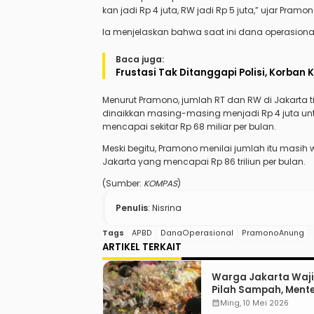
kan jadi Rp 4 juta, RW jadi Rp 5 juta,” ujar Pramo
Ia menjelaskan bahwa saat ini dana operasional 
Baca juga:
Frustasi Tak Ditanggapi Polisi, Korban 
Menurut Pramono, jumlah RT dan RW di Jakarta tid
dinaikkan masing-masing menjadi Rp 4 juta unt
mencapai sekitar Rp 68 miliar per bulan.
Meski begitu, Pramono menilai jumlah itu masi
Jakarta yang mencapai Rp 86 triliun per bulan.
(Sumber:
KOMPAS
)
Penulis
: Nisrina
Tags
APBD
DanaOperasional
PramonoAnung
ARTIKEL TERKAIT
Warga Jakarta Waj
Pilah Sampah, Menter
“Jadi Contoh Nih”
calendar_month
Ming, 10 Mei 2026