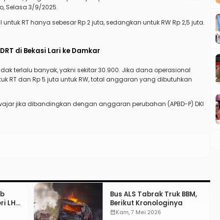
no, Selasa 3/9/2025.
untuk RT hanya sebesar Rp 2 juta, sedangkan untuk RW Rp 2,5 juta.
KDRT di Bekasi Lari ke Damkar
ak terlalu banyak, yakni sekitar 30.900. Jika dana operasional
uk RT dan Rp 5 juta untuk RW, total anggaran yang dibutuhkan
h wajar jika dibandingkan dengan anggaran perubahan (APBD-P) DKI
ib
Bus ALS Tabrak Truk BBM,
i LH:
Berikut Kronologinya
calendar_month
Kam, 7 Mei 2026