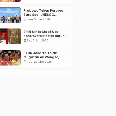
Prabowo Teken Perpres
Baru Soal UNESCO,
Tentang Apa?
calendar_month
Jum, 5 Jun 2026
BRIN Minta Maaf Usai
Kontroversi Poster Burung
Garuda
calendar_month
Sel, 2 Jun 2026
PTUN Jakarta Tolak
Gugatan Ali Wongso,
Misbakhun: Ini hadiah
calendar_month
Rab, 20 Mei 2026
Ulang Tahun Ke-66 SOKSI