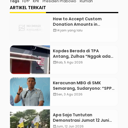
Tags
FLPP
KPR
Presiden Prabowo
Rumah
ARTIKEL TERKAIT
How to Accept Custom
Donation Amounts in
WordPress with Stripe
calendar_month
14 jam yang lalu
Kopdes Berada di TPA
Antang, Zulhas “Nggak ada
Lahan!”
calendar_month
Rab, 5 Agu 2026
Keracunan MBG di SMK
Semarang, Sudaryono: “SPPG
Harus Bertanggung Jawab!”
calendar_month
Sen, 3 Agu 2026
Apa Saja Tuntutan
Demonstrasi Jumat 12 Juni
2026?
calendar_month
Jum, 12 Jun 2026