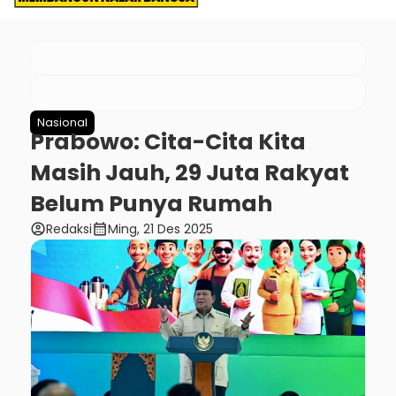
Nasional
Prabowo: Cita-Cita Kita
Masih Jauh, 29 Juta Rakyat
Belum Punya Rumah
account_circle
calendar_month
Redaksi
Ming, 21 Des 2025