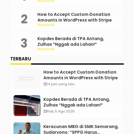
Nasional
Bertanggung Jawab!”
How to Accept Custom Donation
Amounts in WordPress with Stripe
Nasional
Kopdes Berada di TPA Antang,
Zulhas “Nggak ada Lahan!”
Nasional
TERBARU
How to Accept Custom Donation
Amounts in WordPress with Stripe
calendar_month
14 jam yang lalu
Kopdes Berada di TPA Antang,
Zulhas “Nggak ada Lahan!”
calendar_month
Rab, 5 Agu 2026
Keracunan MBG di SMK Semarang,
Sudaryono: “SPPG Harus