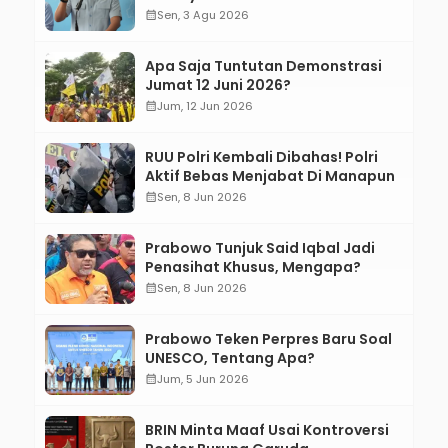
Bertanggung Jawab!”
calendar_month
Sen, 3 Agu 2026
Apa Saja Tuntutan Demonstrasi
Jumat 12 Juni 2026?
calendar_month
Jum, 12 Jun 2026
RUU Polri Kembali Dibahas! Polri
Aktif Bebas Menjabat Di Manapun
calendar_month
Sen, 8 Jun 2026
Prabowo Tunjuk Said Iqbal Jadi
Penasihat Khusus, Mengapa?
calendar_month
Sen, 8 Jun 2026
Prabowo Teken Perpres Baru Soal
UNESCO, Tentang Apa?
calendar_month
Jum, 5 Jun 2026
BRIN Minta Maaf Usai Kontroversi