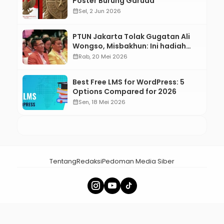
Poster Burung Garuda
calendar_month
Sel, 2 Jun 2026
PTUN Jakarta Tolak Gugatan Ali
Wongso, Misbakhun: Ini hadiah
Ulang Tahun Ke-66 SOKSI
calendar_month
Rab, 20 Mei 2026
Best Free LMS for WordPress: 5
Options Compared for 2026
calendar_month
Sen, 18 Mei 2026
Tentang
Redaksi
Pedoman Media Siber
× Tutup Iklan
menalar.id - Membangun Nalar Bangsa