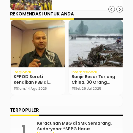
REKOMENDASI UNTUK ANDA
Regional
Internasional
H
KPPOD Soroti
Banjir Besar Terjang
K
Kenaikan PBB di
China, 30 Orang
H
Cirebon, Tagihan
Tewas Hinna 80 ribu
T
calendar_month
Kam, 14 Agu 2025
calendar_month
Sel, 29 Jul 2025
calendar_month
Warga Naik hingga
Mengungsi
P
1.000 Persen
TERPOPULER
Keracunan MBG di SMK Semarang,
Sudaryono: “SPPG Harus