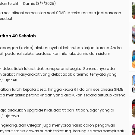
n terakhir, Kamis (3/7/2025).
sosialisasi pemerintah soal SPMB. Mereka merasa jadi sasaran
rsebut.
batkan 40 Sekolah
 Lapangan (korlap) aksi, menyebut kekisruhan terjadi karena Andra
li, padahal seleksi berdasarkan nilai akademis dan sistem
dekat tidak lulus, tidak transparansi begitu. Seharusnya ada
syarakat, masyarakat yang dekat tidak diterima, ternyata yang
 ujar Ari.
atkan lurah, kepala desa, hingga ketua RT dalam sosialisasi SPMB
ga mengkritik perangkingan yang dilakukan secara tertutup karena
saja dilakukan upgrade nilai, ada titipan-titipan, agar yang di
,” ujarnya.
Tangerang, dan Cilegon juga menyoroti nasib calon pengawas
menyebut status cawas sudah terkatung-katung selama hampir satu