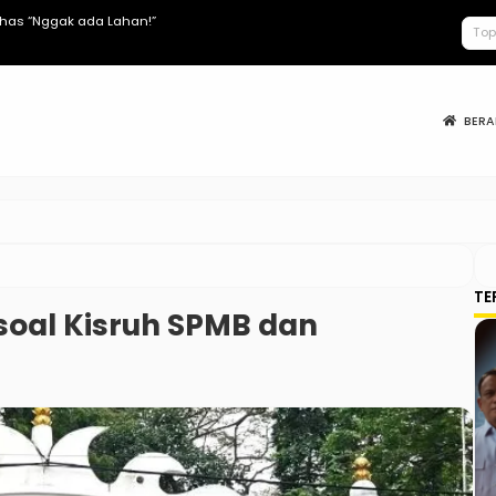
lhas “Nggak ada Lahan!”
Keracunan MB
BER
TE
soal Kisruh SPMB dan