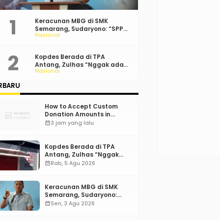
Keracunan MBG di SMK
Semarang, Sudaryono: “SPPG
Nasional
Harus Bertanggung Jawab!”
Kopdes Berada di TPA
Antang, Zulhas “Nggak ada
Nasional
Lahan!”
RBARU
How to Accept Custom
Donation Amounts in
WordPress with Stripe
calendar_month
3 jam yang lalu
Kopdes Berada di TPA
Antang, Zulhas “Nggak
ada Lahan!”
calendar_month
Rab, 5 Agu 2026
Keracunan MBG di SMK
Semarang, Sudaryono:
“SPPG Harus Bertanggung
calendar_month
Sen, 3 Agu 2026
Jawab!”