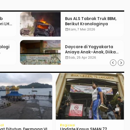
ib
Bus ALS Tabrak Truk BBM,
i LH:
Berikut Kronologinya
calendar_month
Kam, 7 Mei 2026
ologi
Daycare di Yogyakarta
Aniaya Anak-Anak, Diikat
kasi
Hingga Lebam
calendar_month
Sab, 25 Apr 2026
mi
Nasional
intah Kaji Revisi
The FAIR Package Manager