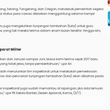
glang, Serang, Tangerang, dan Cilegon, mendesak pemerintah segera
lai status para cawas dibiarkan menggantung selama hampir
uru juga mengeluhkan tunjangan tambahan (tuta) untuk guru
elas yang tak mereka terima dalam enam bulan terakhir. Hingga kini,
arat Militer
n dari Januari sampai Juni, biasa kami terima sejak 2017 baru
ang tidak jelas, tanpa pemberitahuan,” ujar Ari.
sudah menurunkan tim inspektorat untuk melakukan pemeriksaan.
cawas dan pencairan tunjangan tambahan (tuta) akan dibahas pada
 dari inspektorat juga sudah memantau di lapangan, jika ada temuan
u,” ujar Plt Sekda Banten, Deden Apriandi, Kamis, (3/7).