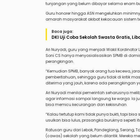
tunjangan yang belum dibayar selama enam bula
Guru honorer hingga ASN mengeluhkan minimnya 
amarah masyarakat akibat kekacauan sistem te
Baca juga:
DKI Uji Coba Sekolah Swasta Gratis, Li
Ari Nuryadi, guru yang menjadi Wakil Kordinator
Soni CS hanya menyosialisasikan SPMB di domisi
perangkingan.
“Kemudian SPMB, banyak orang tua kecewa, jarak 
pemberitahuan, sehingga guru tidak di kritik ma
diterima yang jauh, karena ada perangkingan ya,”
Ari Nuryadi menilai pemerintah seharusnya melib
agar informasi sampai langsung ke warga. Ia ju
bisa memicu kecurangan dan kekisruhan.
“Kalau tertutup kami tidak punya bukti, tapi bisa 
usulkan bisa lulus, prasangka buruknya seperti itu
Ratusan guru dari Lebak, Pandeglang, Serang, 
(cawas) sekolah yang belum dilantik. Mereka 