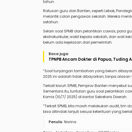
tahun.
Ratusan guru dari Banten, seperti Lebak, Pande
melantik calon pengawas sekolah. Mereka meni
setahun.
Selain soal SPMB dan pelantikan cawas, para g
ekstrakurikuler, wakil kepala sekolah, dan wali k
belum ada kejelasan dari pemerintah.
Baca juga:
TPNPB Ancam Dokter di Papua, Tuding Ap
“Soal tunjangan tambahan yang belum dibayarka
2025 ini adalah tidak dibayarkan, tanpa alasan y
Terkait kisruh SPMB, Pemprov Banten menyebut 
Sementara itu, tuntutan guru soal pelantikan 
Kamis (10/7/ 2025) di kantor Sekretaris Daerah.
“Terkait SPMB, kita masih melakukan audit, tim
bisa ditindak lanjuti sesuai ketentuan yang berlak
Penulis
: Nisrina