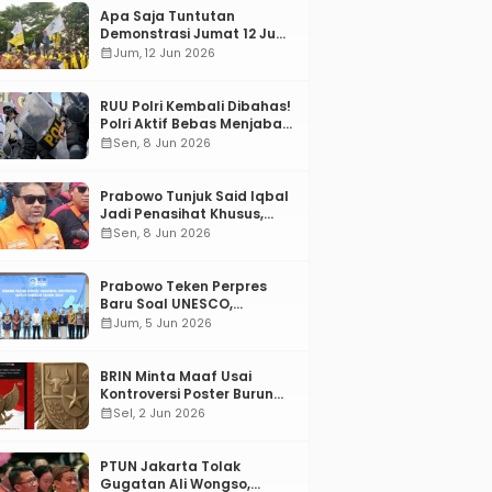
Apa Saja Tuntutan
Demonstrasi Jumat 12 Juni
2026?
calendar_month
Jum, 12 Jun 2026
RUU Polri Kembali Dibahas!
Polri Aktif Bebas Menjabat
Di Manapun
calendar_month
Sen, 8 Jun 2026
Prabowo Tunjuk Said Iqbal
Jadi Penasihat Khusus,
Mengapa?
calendar_month
Sen, 8 Jun 2026
Prabowo Teken Perpres
Baru Soal UNESCO,
Tentang Apa?
calendar_month
Jum, 5 Jun 2026
BRIN Minta Maaf Usai
Kontroversi Poster Burung
Garuda
calendar_month
Sel, 2 Jun 2026
PTUN Jakarta Tolak
Gugatan Ali Wongso,