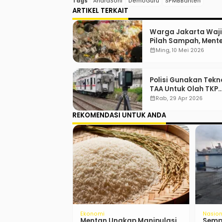
Tags
AndraSoni
DemoGuru
SPMBBanten
ARTIKEL TERKAIT
Warga Jakarta Waj
Pilah Sampah, Menter
“Jadi Contoh Nih”
calendar_month
Ming, 10 Mei 2026
Polisi Gunakan Tekn
TAA Untuk Olah TKP
Tabrakan Kereta Be
calendar_month
Rab, 29 Apr 2026
REKOMENDASI UNTUK ANDA
Nasional
Ekono
us SMAN 72
DPR Rahayu: Jangan Hanya
Pemer