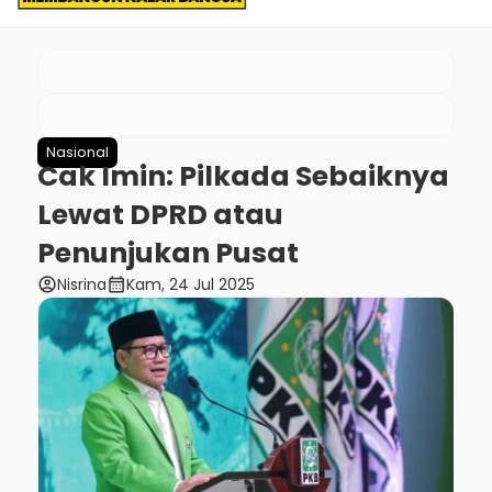
Nasional
Cak Imin: Pilkada Sebaiknya
Lewat DPRD atau
Penunjukan Pusat
account_circle
calendar_month
Nisrina
Kam, 24 Jul 2025