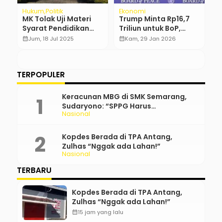
Nasional
Regional
E
Indonesia Masuk
Update Kasus SMAN
B
Daftar Negara Paling
72 Jakarta: Siswa
P
Aman Jika Perang
Bantah Rumor Hingga
A
calendar_month
Sel, 24 Jun 2025
calendar_month
Kam, 13 Nov 2025
calendar_month
Dunia III Terjadi
Temuan Polisi
TERPOPULER
Keracunan MBG di SMK Semarang,
Sudaryono: “SPPG Harus
Nasional
Bertanggung Jawab!”
Kopdes Berada di TPA Antang,
Zulhas “Nggak ada Lahan!”
Nasional
TERBARU
Kopdes Berada di TPA Antang,
Zulhas “Nggak ada Lahan!”
calendar_month
15 jam yang lalu