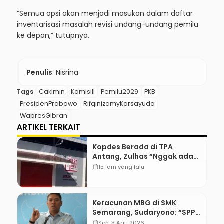
“Semua opsi akan menjadi masukan dalam daftar
inventarisasi masalah revisi undang-undang pemilu
ke depan,” tutupnya.
Penulis
: Nisrina
Tags
CakImin
KomisiII
Pemilu2029
PKB
PresidenPrabowo
RifqinizamyKarsayuda
WapresGibran
ARTIKEL TERKAIT
Kopdes Berada di TPA
Antang, Zulhas “Nggak ada
Lahan!”
calendar_month
15 jam yang lalu
Keracunan MBG di SMK
Semarang, Sudaryono: “SPPG
Harus Bertanggung Jawab!”
calendar_month
Sen, 3 Agu 2026