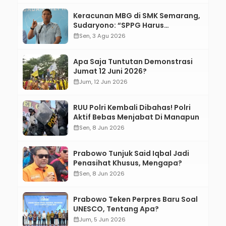
Keracunan MBG di SMK Semarang,
Sudaryono: “SPPG Harus
Bertanggung Jawab!”
calendar_month
Sen, 3 Agu 2026
Apa Saja Tuntutan Demonstrasi
Jumat 12 Juni 2026?
calendar_month
Jum, 12 Jun 2026
RUU Polri Kembali Dibahas! Polri
Aktif Bebas Menjabat Di Manapun
calendar_month
Sen, 8 Jun 2026
Prabowo Tunjuk Said Iqbal Jadi
Penasihat Khusus, Mengapa?
calendar_month
Sen, 8 Jun 2026
Prabowo Teken Perpres Baru Soal
UNESCO, Tentang Apa?
calendar_month
Jum, 5 Jun 2026