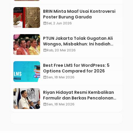
BRIN Minta Maaf Usai Kontroversi
Poster Burung Garuda
calendar_month
Sel, 2 Jun 2026
PTUN Jakarta Tolak Gugatan Ali
Wongso, Misbakhun: Ini hadiah
Ulang Tahun Ke-66 SOKSI
calendar_month
Rab, 20 Mei 2026
Best Free LMS for WordPress: 5
Options Compared for 2026
calendar_month
Sen, 18 Mei 2026
Riyan Hidayat Resmi Kembalikan
Formulir dan Berkas Pencalonan
Ketua Umum BM PAN 2026–2031
calendar_month
Sen, 18 Mei 2026