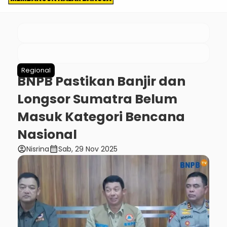
Regional
BNPB Pastikan Banjir dan
Longsor Sumatra Belum
Masuk Kategori Bencana
Nasional
account_circle
calendar_month
Nisrina
Sab, 29 Nov 2025