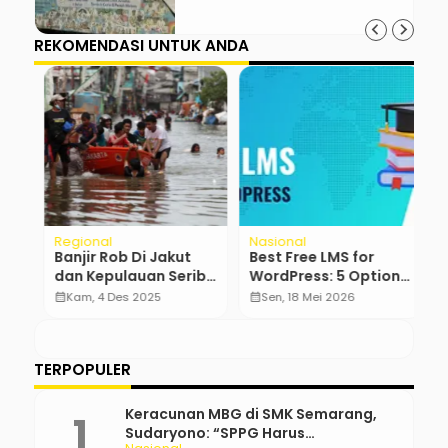
REKOMENDASI UNTUK ANDA
Regional
Nasional
N
n
Banjir Rob Di Jakut
Best Free LMS for
G
dan Kepulauan Seribu
WordPress: 5 Options
W
a
Melanda 16 RT dan 3
Compared for 2026
T
calendar_month
Kam, 4 Des 2025
calendar_month
Sen, 18 Mei 2026
calendar_month
Ruas Jalan
…
TERPOPULER
Keracunan MBG di SMK Semarang,
Sudaryono: “SPPG Harus