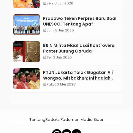
calendar_month
Sen, 8 Jun 2026
Prabowo Teken Perpres Baru Soal
UNESCO, Tentang Apa?
calendar_month
Jum, 5 Jun 2026
BRIN Minta Maaf Usai Kontroversi
Poster Burung Garuda
calendar_month
Sel, 2 Jun 2026
PTUN Jakarta Tolak Gugatan Ali
Wongso, Misbakhun: Ini hadiah
Ulang Tahun Ke-66 SOKSI
calendar_month
Rab, 20 Mei 2026
Tentang
Redaksi
Pedoman Media Siber