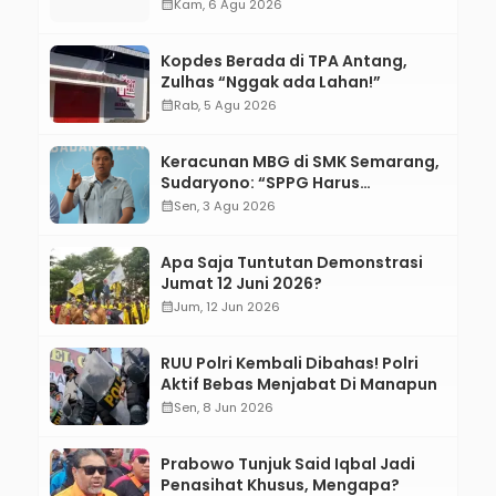
calendar_month
Kam, 6 Agu 2026
Kopdes Berada di TPA Antang,
Zulhas “Nggak ada Lahan!”
calendar_month
Rab, 5 Agu 2026
Keracunan MBG di SMK Semarang,
Sudaryono: “SPPG Harus
Bertanggung Jawab!”
calendar_month
Sen, 3 Agu 2026
Apa Saja Tuntutan Demonstrasi
Jumat 12 Juni 2026?
calendar_month
Jum, 12 Jun 2026
RUU Polri Kembali Dibahas! Polri
Aktif Bebas Menjabat Di Manapun
calendar_month
Sen, 8 Jun 2026
Prabowo Tunjuk Said Iqbal Jadi
Penasihat Khusus, Mengapa?