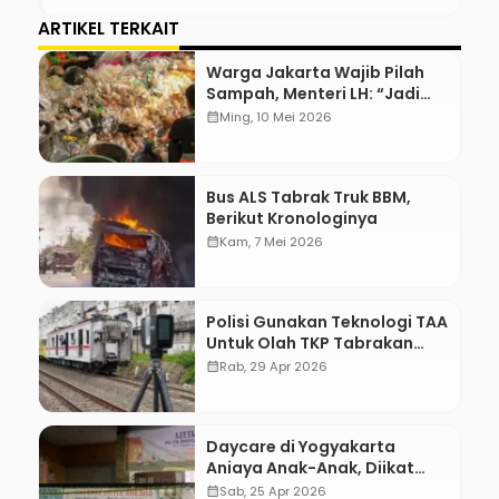
ARTIKEL TERKAIT
Warga Jakarta Wajib Pilah
Sampah, Menteri LH: “Jadi
Contoh Nih”
calendar_month
Ming, 10 Mei 2026
Bus ALS Tabrak Truk BBM,
Berikut Kronologinya
calendar_month
Kam, 7 Mei 2026
Polisi Gunakan Teknologi TAA
Untuk Olah TKP Tabrakan
Kereta Bekasi
calendar_month
Rab, 29 Apr 2026
Daycare di Yogyakarta
Aniaya Anak-Anak, Diikat
Hingga Lebam
calendar_month
Sab, 25 Apr 2026