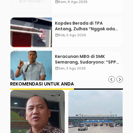
WordPress with Stripe
calendar_month
Kam, 6 Agu 2026
Kopdes Berada di TPA
Antang, Zulhas “Nggak ada
Lahan!”
calendar_month
Rab, 5 Agu 2026
Keracunan MBG di SMK
Semarang, Sudaryono: “SPPG
Harus Bertanggung Jawab!”
calendar_month
Sen, 3 Agu 2026
REKOMENDASI UNTUK ANDA