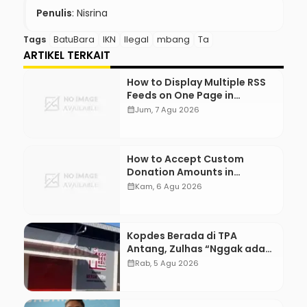
Penulis
: Nisrina
Tags
BatuBara
IKN
Ilegal
mbang
Ta
ARTIKEL TERKAIT
How to Display Multiple RSS
Feeds on One Page in
WordPress
calendar_month
Jum, 7 Agu 2026
How to Accept Custom
Donation Amounts in
WordPress with Stripe
calendar_month
Kam, 6 Agu 2026
Kopdes Berada di TPA
Antang, Zulhas “Nggak ada
Lahan!”
calendar_month
Rab, 5 Agu 2026