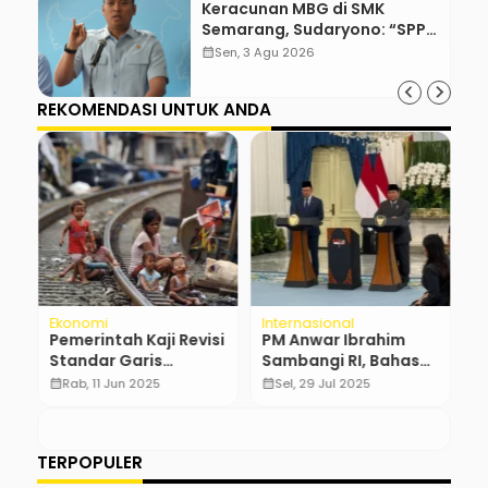
Keracunan MBG di SMK
Semarang, Sudaryono: “SPPG
Harus Bertanggung Jawab!”
calendar_month
Sen, 3 Agu 2026
REKOMENDASI UNTUK ANDA
Ekonomi
Internasional
N
ga
Pemerintah Kaji Revisi
PM Anwar Ibrahim
H
Standar Garis
Sambangi RI, Bahas
M
Kemiskinan Nasional
ASEAN dan Kerja
O
calendar_month
Rab, 11 Jun 2025
calendar_month
Sel, 29 Jul 2025
calendar_month
yang Tak Berubah
Sama Ekonomi
W
TERPOPULER