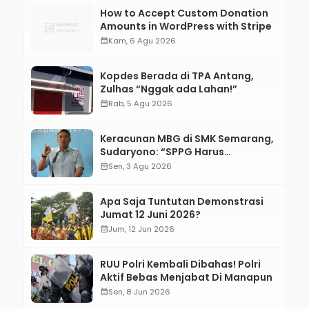
How to Accept Custom Donation
Amounts in WordPress with Stripe
calendar_month
Kam, 6 Agu 2026
Kopdes Berada di TPA Antang,
Zulhas “Nggak ada Lahan!”
calendar_month
Rab, 5 Agu 2026
Keracunan MBG di SMK Semarang,
Sudaryono: “SPPG Harus
Bertanggung Jawab!”
calendar_month
Sen, 3 Agu 2026
Apa Saja Tuntutan Demonstrasi
Jumat 12 Juni 2026?
calendar_month
Jum, 12 Jun 2026
RUU Polri Kembali Dibahas! Polri
Aktif Bebas Menjabat Di Manapun
calendar_month
Sen, 8 Jun 2026