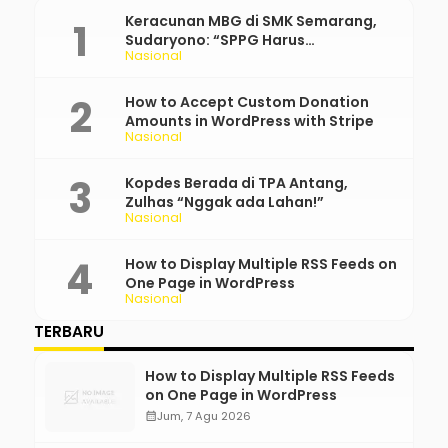
Keracunan MBG di SMK Semarang,
Sudaryono: “SPPG Harus
Nasional
Bertanggung Jawab!”
How to Accept Custom Donation
Amounts in WordPress with Stripe
Nasional
Kopdes Berada di TPA Antang,
Zulhas “Nggak ada Lahan!”
Nasional
How to Display Multiple RSS Feeds on
One Page in WordPress
Nasional
TERBARU
How to Display Multiple RSS Feeds
on One Page in WordPress
calendar_month
Jum, 7 Agu 2026