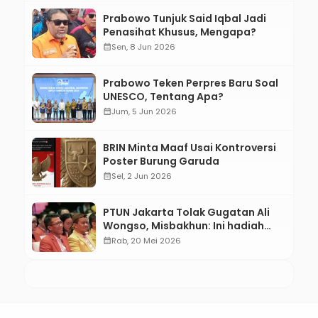
Prabowo Tunjuk Said Iqbal Jadi
Penasihat Khusus, Mengapa?
calendar_month
Sen, 8 Jun 2026
Prabowo Teken Perpres Baru Soal
UNESCO, Tentang Apa?
calendar_month
Jum, 5 Jun 2026
BRIN Minta Maaf Usai Kontroversi
Poster Burung Garuda
calendar_month
Sel, 2 Jun 2026
PTUN Jakarta Tolak Gugatan Ali
Wongso, Misbakhun: Ini hadiah
Ulang Tahun Ke-66 SOKSI
calendar_month
Rab, 20 Mei 2026