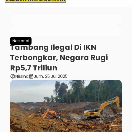
Nasional
Tambang Ilegal Di IKN
Terbongkar, Negara Rugi
Rp5,7 Triliun
account_circle
calendar_month
Nisrina
Jum, 25 Jul 2025