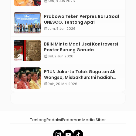
calendar_month
Sen, 8 Jun 2026
Prabowo Teken Perpres Baru Soal
UNESCO, Tentang Apa?
calendar_month
Jum, 5 Jun 2026
BRIN Minta Maaf Usai Kontroversi
Poster Burung Garuda
calendar_month
Sel, 2 Jun 2026
PTUN Jakarta Tolak Gugatan Ali
Wongso, Misbakhun: Ini hadiah
Ulang Tahun Ke-66 SOKSI
calendar_month
Rab, 20 Mei 2026
Tentang
Redaksi
Pedoman Media Siber