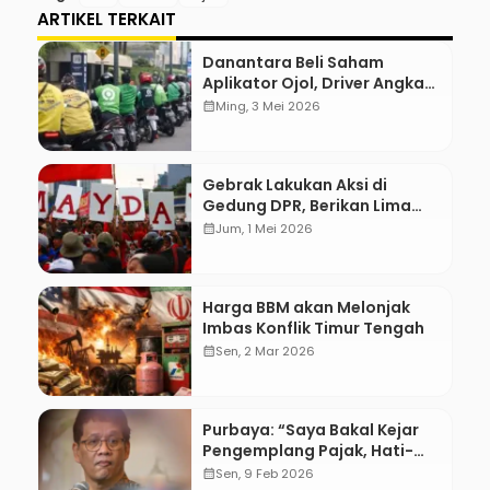
ARTIKEL TERKAIT
Danantara Beli Saham
Aplikator Ojol, Driver Angkat
Jempol
calendar_month
Ming, 3 Mei 2026
Gebrak Lakukan Aksi di
Gedung DPR, Berikan Lima
Tuntutan
calendar_month
Jum, 1 Mei 2026
Harga BBM akan Melonjak
Imbas Konflik Timur Tengah
calendar_month
Sen, 2 Mar 2026
Purbaya: “Saya Bakal Kejar
Pengemplang Pajak, Hati-
Hati”
calendar_month
Sen, 9 Feb 2026