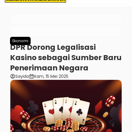
Ekonomi
DPR Dorong Legalisasi
Kasino sebagai Sumber Baru
Penerimaan Negara
account_circle
calendar_month
Sayida
Kam, 15 Mei 2025