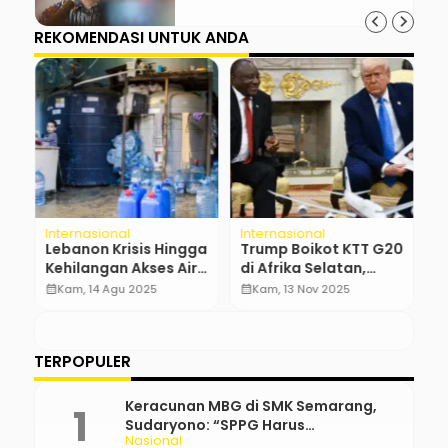
REKOMENDASI UNTUK ANDA
Internasional
Internasional
Be
Lebanon Krisis Hingga
Trump Boikot KTT G20
B
Kehilangan Akses Air
di Afrika Selatan,
D
Bersih, Mengapa?
Tuduhan Hingga
R
calendar_month
Kam, 14 Agu 2025
calendar_month
Kam, 13 Nov 2025
calendar_month
Implikasi
D
TERPOPULER
Keracunan MBG di SMK Semarang,
Sudaryono: “SPPG Harus
Nasional
Bertanggung Jawab!”