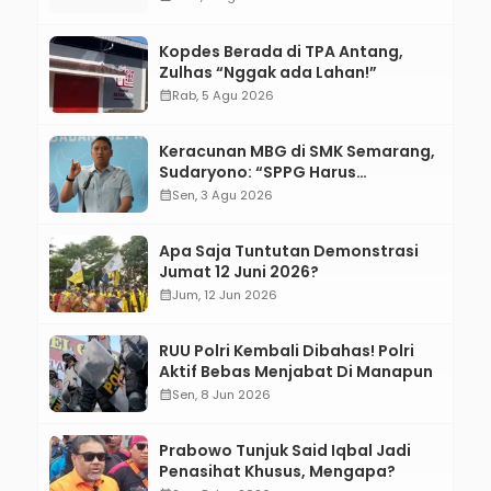
Kopdes Berada di TPA Antang,
Zulhas “Nggak ada Lahan!”
calendar_month
Rab, 5 Agu 2026
Keracunan MBG di SMK Semarang,
Sudaryono: “SPPG Harus
Bertanggung Jawab!”
calendar_month
Sen, 3 Agu 2026
Apa Saja Tuntutan Demonstrasi
Jumat 12 Juni 2026?
calendar_month
Jum, 12 Jun 2026
RUU Polri Kembali Dibahas! Polri
Aktif Bebas Menjabat Di Manapun
calendar_month
Sen, 8 Jun 2026
Prabowo Tunjuk Said Iqbal Jadi
Penasihat Khusus, Mengapa?