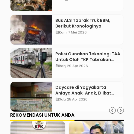
Bus ALS Tabrak Truk BBM,
Berikut Kronologinya
calendar_month
Kam, 7 Mei 2026
Polisi Gunakan Teknologi TAA
Untuk Olah TKP Tabrakan
Kereta Bekasi
calendar_month
Rab, 29 Apr 2026
Daycare di Yogyakarta
Aniaya Anak-Anak, Diikat
Hingga Lebam
calendar_month
Sab, 25 Apr 2026
REKOMENDASI UNTUK ANDA