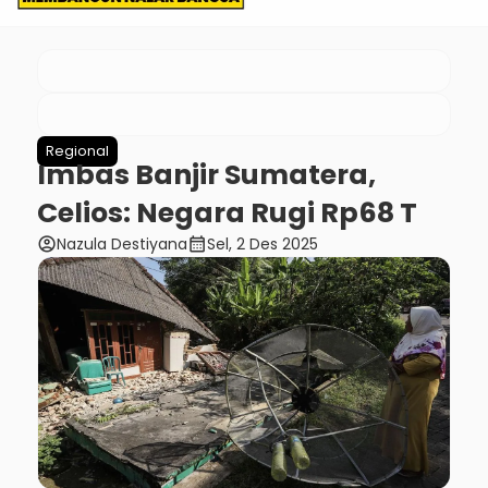
Regional
Imbas Banjir Sumatera,
Celios: Negara Rugi Rp68 T
account_circle
calendar_month
Nazula Destiyana
Sel, 2 Des 2025