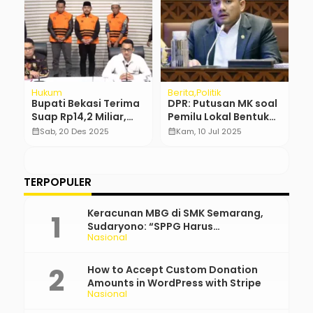
Hukum
Nasional
Regional
I
l
Komnas Perempuan
Gugatan Warga ke
P
Desak Perlindungan
Khofifah: Pemutihan
S
i
Khusus bagi
Pajak Kendaraan
A
calendar_month
Sen, 14 Jul 2025
calendar_month
Sen, 5 Mei 2025
calendar_month
Perempuan dalam
untuk Siapa?
D
RUU KUHAP
TERPOPULER
Keracunan MBG di SMK Semarang,
Sudaryono: “SPPG Harus
Nasional
Bertanggung Jawab!”
How to Accept Custom Donation
Amounts in WordPress with Stripe
Nasional