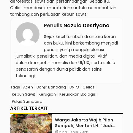
deforestasi sawit dan pertambangan. Sebab itu,
Celios mendesak moratorium untuk mencabut izin
tambang dan perluasan kebun sawit.
Penulis
Nazula Destiyana
Sejak kecil tumbuh di antara koran
dan buku, kini berkembang menjadi
penulis yang mengeksplorasi
jurnalistik, penelitian, dan media digital. Aktif
dalam kompetisi menulis dan UI/UX, serta selalu
penasaran dengan dunia politik dan sains
teknologi.
Tags
Aceh
Banjir Bandang
BNPB
Celios
Kebun Sawit
Kerugian
Kerusakan Ekologis
Pulau Sumatera
ARTIKEL TERKAIT
Warga Jakarta Wajib Pilah
Sampah, Menteri LH: “Jadi
Contoh Nih”
calendar_month
Ming, 10 Mei 2026