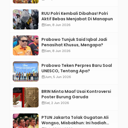
RUU Polri Kembali Dibahas! Polri
Aktif Bebas Menjabat Di Manapun
calendar_month
Sen, 8 Jun 2026
Prabowo Tunjuk Said Iqbal Jadi
Penasihat Khusus, Mengapa?
calendar_month
Sen, 8 Jun 2026
Prabowo Teken Perpres Baru Soal
UNESCO, Tentang Apa?
calendar_month
Jum, 5 Jun 2026
BRIN Minta Maaf Usai Kontroversi
Poster Burung Garuda
calendar_month
Sel, 2 Jun 2026
PTUN Jakarta Tolak Gugatan Ali
Wongso, Misbakhun: Ini hadiah