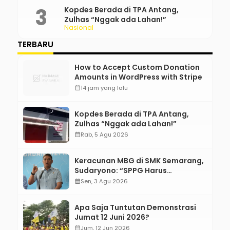
Kopdes Berada di TPA Antang,
Zulhas “Nggak ada Lahan!”
Nasional
TERBARU
How to Accept Custom Donation
Amounts in WordPress with Stripe
calendar_month
14 jam yang lalu
Kopdes Berada di TPA Antang,
Zulhas “Nggak ada Lahan!”
calendar_month
Rab, 5 Agu 2026
Keracunan MBG di SMK Semarang,
Sudaryono: “SPPG Harus
Bertanggung Jawab!”
calendar_month
Sen, 3 Agu 2026
Apa Saja Tuntutan Demonstrasi
Jumat 12 Juni 2026?
calendar_month
Jum, 12 Jun 2026