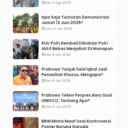
Bertanggung Jawab!”
calendar_month
Sen, 3 Agu 2026
Apa Saja Tuntutan Demonstrasi
Jumat 12 Juni 2026?
calendar_month
Jum, 12 Jun 2026
RUU Polri Kembali Dibahas! Polri
Aktif Bebas Menjabat Di Manapun
calendar_month
Sen, 8 Jun 2026
Prabowo Tunjuk Said Iqbal Jadi
Penasihat Khusus, Mengapa?
calendar_month
Sen, 8 Jun 2026
Prabowo Teken Perpres Baru Soal
UNESCO, Tentang Apa?
calendar_month
Jum, 5 Jun 2026
BRIN Minta Maaf Usai Kontroversi
Poster Burung Garuda