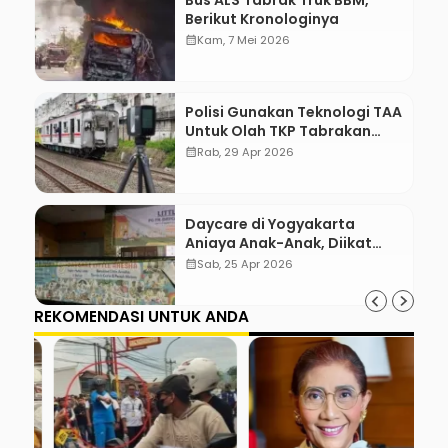
Berikut Kronologinya
calendar_month
Kam, 7 Mei 2026
Polisi Gunakan Teknologi TAA
Untuk Olah TKP Tabrakan
Kereta Bekasi
calendar_month
Rab, 29 Apr 2026
Daycare di Yogyakarta
Aniaya Anak-Anak, Diikat
Hingga Lebam
calendar_month
Sab, 25 Apr 2026
REKOMENDASI UNTUK ANDA