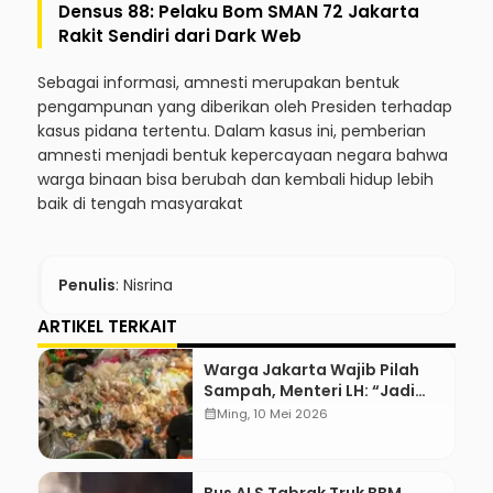
Densus 88: Pelaku Bom SMAN 72 Jakarta
Rakit Sendiri dari Dark Web
Sebagai informasi, amnesti merupakan bentuk
pengampunan yang diberikan oleh Presiden terhadap
kasus pidana tertentu. Dalam kasus ini, pemberian
amnesti menjadi bentuk kepercayaan negara bahwa
warga binaan bisa berubah dan kembali hidup lebih
baik di tengah masyarakat
Penulis
: Nisrina
ARTIKEL TERKAIT
Warga Jakarta Wajib Pilah
Sampah, Menteri LH: “Jadi
Contoh Nih”
calendar_month
Ming, 10 Mei 2026
Bus ALS Tabrak Truk BBM,