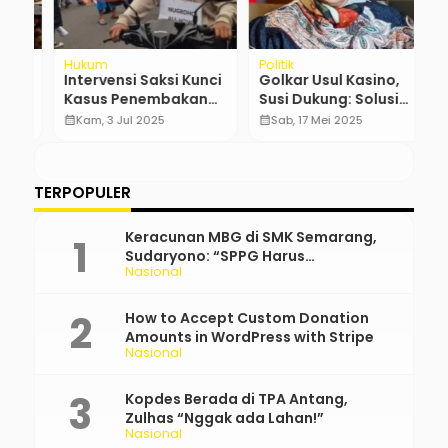
Hukum
Politik
N
u
Intervensi Saksi Kunci
Golkar Usul Kasino,
D
Kasus Penembakan
Susi Dukung: Solusi
M
Pelajar SMK
Ekonomi atau
P
calendar_month
Kam, 3 Jul 2025
calendar_month
Sab, 17 Mei 2025
calendar_month
Semarang Oleh Polisi
Bencana Moral?
…
TERPOPULER
Keracunan MBG di SMK Semarang,
Sudaryono: “SPPG Harus
Nasional
Bertanggung Jawab!”
How to Accept Custom Donation
Amounts in WordPress with Stripe
Nasional
Kopdes Berada di TPA Antang,
Zulhas “Nggak ada Lahan!”
Nasional