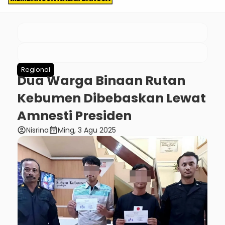
Regional
Dua Warga Binaan Rutan
Kebumen Dibebaskan Lewat
Amnesti Presiden
account_circle
calendar_month
Nisrina
Ming, 3 Agu 2025