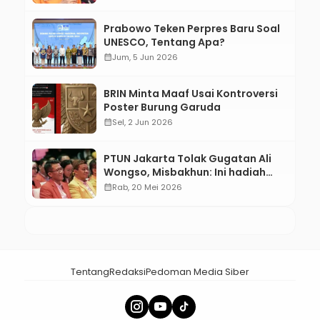
Prabowo Teken Perpres Baru Soal
UNESCO, Tentang Apa?
calendar_month
Jum, 5 Jun 2026
BRIN Minta Maaf Usai Kontroversi
Poster Burung Garuda
calendar_month
Sel, 2 Jun 2026
PTUN Jakarta Tolak Gugatan Ali
Wongso, Misbakhun: Ini hadiah
Ulang Tahun Ke-66 SOKSI
calendar_month
Rab, 20 Mei 2026
Tentang
Redaksi
Pedoman Media Siber