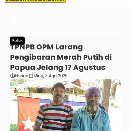
Politik
TPNPB OPM Larang
Pengibaran Merah Putih di
Papua Jelang 17 Agustus
account_circle
calendar_month
Nisrina
Ming, 3 Agu 2025