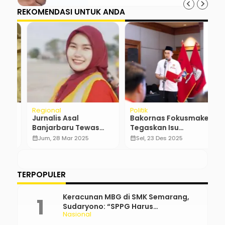
REKOMENDASI UNTUK ANDA
Regional
Politik
Po
g
Jurnalis Asal
Bakornas Fokusmaker
I
6
Banjarbaru Tewas
Tegaskan Isu
B
Dibunuh, Oknum TNI
Dualisme SOKSI Tidak
S
calendar_month
Jum, 28 Mar 2025
calendar_month
Sel, 23 Des 2025
calendar_month
AL Jadi Tersangka
Relevan,
…
Kepengurusan Sah
Dipimpin Mukhamad
TERPOPULER
Misbakhun
Keracunan MBG di SMK Semarang,
Sudaryono: “SPPG Harus
Nasional
Bertanggung Jawab!”