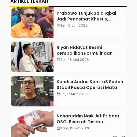
ARTIKEL TERKAIT
Prabowo Tunjuk Said Iqbal
Jadi Penasihat Khusus,
Mengapa?
calendar_month
Sen, 8 Jun 2026
Riyan Hidayat Resmi
Kembalikan Formulir dan
Berkas Pencalonan Ketua
calendar_month
Sen, 18 Mei 2026
Umum BM PAN 2026–2031
Kondisi Andrie KontraS Sudah
Stabil Pasca Operasi Mata
calendar_month
Sel, 17 Mar 2026
Nasaruddin Naik Jet Pribadi
OSO, Bisakah Disebut
Gratifikasi?
calendar_month
Kam, 19 Feb 2026