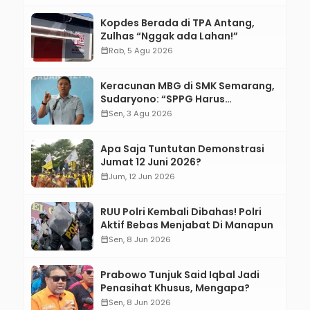
Kopdes Berada di TPA Antang,
Zulhas “Nggak ada Lahan!”
calendar_month
Rab, 5 Agu 2026
Keracunan MBG di SMK Semarang,
Sudaryono: “SPPG Harus
Bertanggung Jawab!”
calendar_month
Sen, 3 Agu 2026
Apa Saja Tuntutan Demonstrasi
Jumat 12 Juni 2026?
calendar_month
Jum, 12 Jun 2026
RUU Polri Kembali Dibahas! Polri
Aktif Bebas Menjabat Di Manapun
calendar_month
Sen, 8 Jun 2026
Prabowo Tunjuk Said Iqbal Jadi
Penasihat Khusus, Mengapa?
calendar_month
Sen, 8 Jun 2026