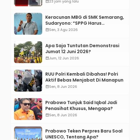
calendar_month
23 jam yang lalu
Keracunan MBG di SMK Semarang,
Sudaryono: “SPPG Harus
Bertanggung Jawab!”
calendar_month
Sen, 3 Agu 2026
Apa Saja Tuntutan Demonstrasi
Jumat 12 Juni 2026?
calendar_month
Jum, 12 Jun 2026
RUU Polri Kembali Dibahas! Polri
Aktif Bebas Menjabat Di Manapun
calendar_month
Sen, 8 Jun 2026
Prabowo Tunjuk Said Iqbal Jadi
Penasihat Khusus, Mengapa?
calendar_month
Sen, 8 Jun 2026
Prabowo Teken Perpres Baru Soal
UNESCO, Tentang Apa?