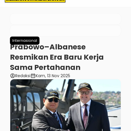
Internasional
Prabowo–Albanese
Resmikan Era Baru Kerja
Sama Pertahanan
account_circle
calendar_month
Redaksi
Kam, 13 Nov 2025