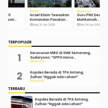
Nasional
Ekonomi
Po
an
Guru PNS Desak
Prabowo Hapus
P
Mahkamah
Kuota Impor untuk
D
Konstitusi,
Permudah Akses
A
calendar_month
Sel, 24 Jun 2025
calendar_month
Rab, 9 Apr 2025
calendar_month
Perpanjang Usia
Komoditas Pokok
…
Pensiun
TERPOPULER
Keracunan MBG di SMK Semarang,
Sudaryono: “SPPG Harus
Nasional
Bertanggung Jawab!”
Kopdes Berada di TPA Antang,
Zulhas “Nggak ada Lahan!”
Nasional
TERBARU
Kopdes Berada di TPA Antang,
Zulhas “Nggak ada Lahan!”