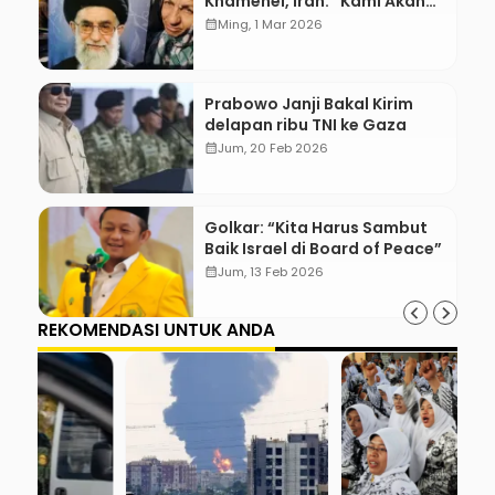
Khamenei, Iran: “Kami Akan
Balas!”
calendar_month
Ming, 1 Mar 2026
Prabowo Janji Bakal Kirim
delapan ribu TNI ke Gaza
calendar_month
Jum, 20 Feb 2026
Golkar: “Kita Harus Sambut
Baik Israel di Board of Peace”
calendar_month
Jum, 13 Feb 2026
REKOMENDASI UNTUK ANDA