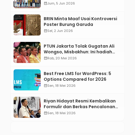
calendar_month
Jum, 5 Jun 2026
BRIN Minta Maaf Usai Kontroversi
Poster Burung Garuda
calendar_month
Sel, 2 Jun 2026
PTUN Jakarta Tolak Gugatan Ali
Wongso, Misbakhun: Ini hadiah
Ulang Tahun Ke-66 SOKSI
calendar_month
Rab, 20 Mei 2026
Best Free LMS for WordPress: 5
Options Compared for 2026
calendar_month
Sen, 18 Mei 2026
Riyan Hidayat Resmi Kembalikan
Formulir dan Berkas Pencalonan
Ketua Umum BM PAN 2026–2031
calendar_month
Sen, 18 Mei 2026