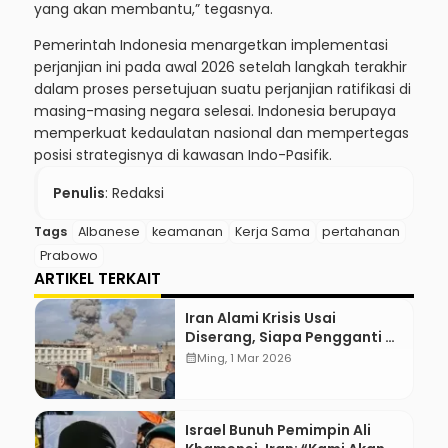
yang akan membantu,” tegasnya.
Pemerintah Indonesia menargetkan implementasi
perjanjian ini pada awal 2026 setelah langkah terakhir
dalam proses persetujuan suatu perjanjian ratifikasi di
masing-masing negara selesai. Indonesia berupaya
memperkuat kedaulatan nasional dan mempertegas
posisi strategisnya di kawasan Indo-Pasifik.
Penulis
: Redaksi
Tags
Albanese
keamanan
Kerja Sama
pertahanan
Prabowo
ARTIKEL TERKAIT
Iran Alami Krisis Usai
Diserang, Siapa Pengganti Ali
Khamenei?
calendar_month
Ming, 1 Mar 2026
Israel Bunuh Pemimpin Ali