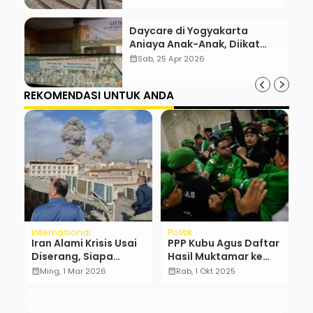
Daycare di Yogyakarta
Aniaya Anak-Anak, Diikat
Hingga Lebam
calendar_month
Sab, 25 Apr 2026
REKOMENDASI UNTUK ANDA
Internasional
Politik
N
Iran Alami Krisis Usai
PPP Kubu Agus Daftar
P
n
Diserang, Siapa
Hasil Muktamar ke
R
Pengganti Ali
Kemenkum
T
calendar_month
Ming, 1 Mar 2026
calendar_month
Rab, 1 Okt 2025
calendar_month
Khamenei?
A