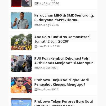
calendar_month
Rab, 5 Agu 2026
Keracunan MBG di SMK Semarang,
Sudaryono: “SPPG Harus
Bertanggung Jawab!”
calendar_month
Sen, 3 Agu 2026
Apa Saja Tuntutan Demonstrasi
Jumat 12 Juni 2026?
calendar_month
Jum, 12 Jun 2026
RUU Polri Kembali Dibahas! Polri
Aktif Bebas Menjabat Di Manapun
calendar_month
Sen, 8 Jun 2026
Prabowo Tunjuk Said Iqbal Jadi
Penasihat Khusus, Mengapa?
calendar_month
Sen, 8 Jun 2026
Prabowo Teken Perpres Baru Soal