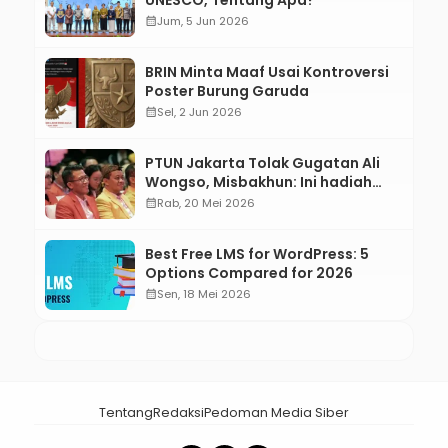
UNESCO, Tentang Apa?
calendar_month
Jum, 5 Jun 2026
BRIN Minta Maaf Usai Kontroversi
Poster Burung Garuda
calendar_month
Sel, 2 Jun 2026
PTUN Jakarta Tolak Gugatan Ali
Wongso, Misbakhun: Ini hadiah
Ulang Tahun Ke-66 SOKSI
calendar_month
Rab, 20 Mei 2026
Best Free LMS for WordPress: 5
Options Compared for 2026
calendar_month
Sen, 18 Mei 2026
Tentang
Redaksi
Pedoman Media Siber