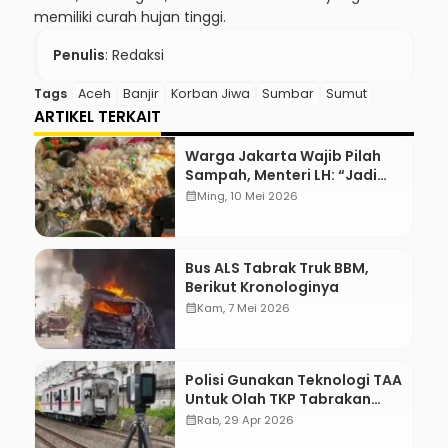
memiliki curah hujan tinggi.
Penulis
: Redaksi
Tags
Aceh
Banjir
Korban Jiwa
Sumbar
Sumut
ARTIKEL TERKAIT
Warga Jakarta Wajib Pilah
Sampah, Menteri LH: “Jadi
Contoh Nih”
calendar_month
Ming, 10 Mei 2026
Bus ALS Tabrak Truk BBM,
Berikut Kronologinya
calendar_month
Kam, 7 Mei 2026
Polisi Gunakan Teknologi TAA
Untuk Olah TKP Tabrakan
Kereta Bekasi
calendar_month
Rab, 29 Apr 2026