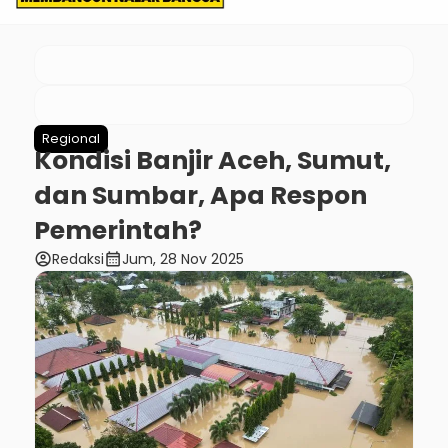
Regional
Kondisi Banjir Aceh, Sumut,
dan Sumbar, Apa Respon
Pemerintah?
account_circle
calendar_month
Redaksi
Jum, 28 Nov 2025