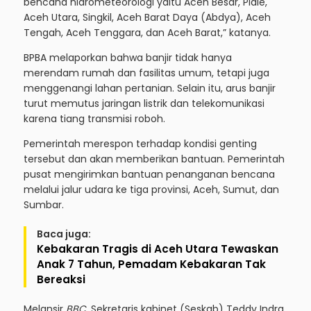
bencana hidrometeorologi yaitu Aceh Besar, Pidie,
Aceh Utara, Singkil, Aceh Barat Daya (Abdya), Aceh
Tengah, Aceh Tenggara, dan Aceh Barat,” katanya.
BPBA melaporkan bahwa banjir tidak hanya
merendam rumah dan fasilitas umum, tetapi juga
menggenangi lahan pertanian. Selain itu, arus banjir
turut memutus jaringan listrik dan telekomunikasi
karena tiang transmisi roboh.
Pemerintah merespon terhadap kondisi genting
tersebut dan akan memberikan bantuan. Pemerintah
pusat mengirimkan bantuan penanganan bencana
melalui jalur udara ke tiga provinsi, Aceh, Sumut, dan
Sumbar.
Baca juga:
Kebakaran Tragis di Aceh Utara Tewaskan
Anak 7 Tahun, Pemadam Kebakaran Tak
Bereaksi
Melansir
BBC
, Sekretaris kabinet (Seskab) Teddy Indra