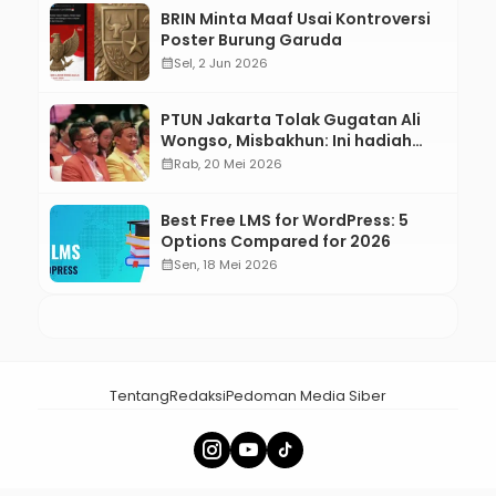
BRIN Minta Maaf Usai Kontroversi
Poster Burung Garuda
calendar_month
Sel, 2 Jun 2026
PTUN Jakarta Tolak Gugatan Ali
Wongso, Misbakhun: Ini hadiah
Ulang Tahun Ke-66 SOKSI
calendar_month
Rab, 20 Mei 2026
Best Free LMS for WordPress: 5
Options Compared for 2026
calendar_month
Sen, 18 Mei 2026
Tentang
Redaksi
Pedoman Media Siber