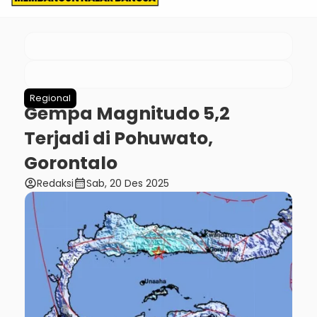
Regional
Gempa Magnitudo 5,2
Terjadi di Pohuwato,
Gorontalo
account_circle
calendar_month
Redaksi
Sab, 20 Des 2025