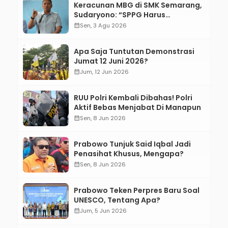
Keracunan MBG di SMK Semarang,
Sudaryono: “SPPG Harus
Bertanggung Jawab!”
calendar_month
Sen, 3 Agu 2026
Apa Saja Tuntutan Demonstrasi
Jumat 12 Juni 2026?
calendar_month
Jum, 12 Jun 2026
RUU Polri Kembali Dibahas! Polri
Aktif Bebas Menjabat Di Manapun
calendar_month
Sen, 8 Jun 2026
Prabowo Tunjuk Said Iqbal Jadi
Penasihat Khusus, Mengapa?
calendar_month
Sen, 8 Jun 2026
Prabowo Teken Perpres Baru Soal
UNESCO, Tentang Apa?
calendar_month
Jum, 5 Jun 2026