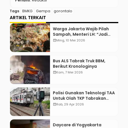
Penulis
: Redaksi
Tags
BMKG
Gempa
gorontalo
ARTIKEL TERKAIT
Warga Jakarta Wajib Pilah
Sampah, Menteri LH: “Jadi
Contoh Nih”
calendar_month
Ming, 10 Mei 2026
Bus ALS Tabrak Truk BBM,
Berikut Kronologinya
calendar_month
Kam, 7 Mei 2026
Polisi Gunakan Teknologi TAA
Untuk Olah TKP Tabrakan
Kereta Bekasi
calendar_month
Rab, 29 Apr 2026
Daycare di Yogyakarta