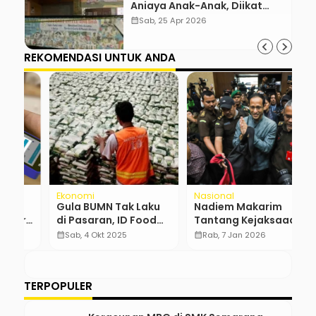
Aniaya Anak-Anak, Diikat
Hingga Lebam
calendar_month
Sab, 25 Apr 2026
REKOMENDASI UNTUK ANDA
Ekonomi
Nasional
N
Gula BUMN Tak Laku
Nadiem Makarim
M
r
di Pasaran, ID Food
Tantang Kejaksaaan
L
Keluhkan Harga Naik
Agung
P
calendar_month
Sab, 4 Okt 2025
calendar_month
Rab, 7 Jan 2026
calendar_month
in
O
M
TERPOPULER