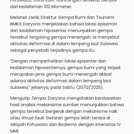
Pohuwato, Gorontalo. Guncangan tersebut berasal
dari kedalaman 102 kilometer.
Melansir
Detik
, Direktur Gempa Bumi dan Tsunami
BMKG Daryono menjelaskan bahwa lokasi episenter
dan kedalaman hiposenter menunjukkan gempa
tersebut tergolong gempa menengah. Ia menyebut
aktivitas deformasi di dalam lempeng laut Sulawesi
sebagai penyebab terjadinya gempa itu.
“Dengan memperhatikan lokasi episenter dan
kedalaman hiposenternya, gempa bumi yang terjadi
merupakan jenis gempa bumi menengah akibat
adanya aktivitas deformasi dalam lempeng laut
Sulawesi,” jelasnya, pada Sabtu (20/12/2025).
Mengutip
Tempo
, Daryono mengatakan berdasarkan
hasil analisis mekanisme sumber menunjukkan bahwa
gempa tersebut bergerak dengan mekanisme naik
atau
thrust fault
. Getaran gempa lebih terasa di
wilayah Pohuwato dan Boalemo dengan intensitas IV
MMI.