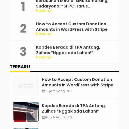
Keracunan MBG di SMK Semarang,
Sudaryono: “SPPG Harus
Nasional
Bertanggung Jawab!”
How to Accept Custom Donation
Amounts in WordPress with Stripe
Nasional
Kopdes Berada di TPA Antang,
Zulhas “Nggak ada Lahan!”
Nasional
TERBARU
How to Accept Custom Donation
Amounts in WordPress with Stripe
calendar_month
15 jam yang lalu
Kopdes Berada di TPA Antang,
Zulhas “Nggak ada Lahan!”
calendar_month
Rab, 5 Agu 2026