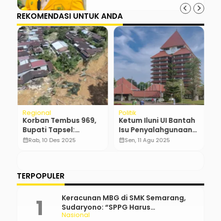
REKOMENDASI UNTUK ANDA
Regional
Politik
N
Korban Tembus 969,
Ketum Iluni UI Bantah
P
Bupati Tapsel:
Isu Penyalahgunaan
K
i
“Hanyutan Kayu
Data dan Intervensi
T
calendar_month
Rab, 10 Des 2025
calendar_month
Sen, 11 Agu 2025
calendar_month
Gelondongan Bukan
Politik di Pemilihan
T
Pertama kali”
TERPOPULER
Keracunan MBG di SMK Semarang,
Sudaryono: “SPPG Harus
Nasional
Bertanggung Jawab!”