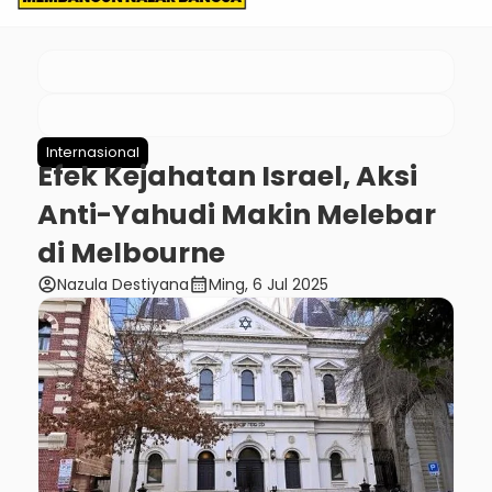
Internasional
Efek Kejahatan Israel, Aksi
Anti-Yahudi Makin Melebar
di Melbourne
account_circle
calendar_month
Nazula Destiyana
Ming, 6 Jul 2025