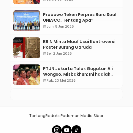
Prabowo Teken Perpres Baru Soal
UNESCO, Tentang Apa?
calendar_month
Jum, 5 Jun 2026
BRIN Minta Maaf Usai Kontroversi
Poster Burung Garuda
calendar_month
Sel, 2 Jun 2026
PTUN Jakarta Tolak Gugatan Ali
Wongso, Misbakhun: Ini hadiah
Ulang Tahun Ke-66 SOKSI
calendar_month
Rab, 20 Mei 2026
Tentang
Redaksi
Pedoman Media Siber