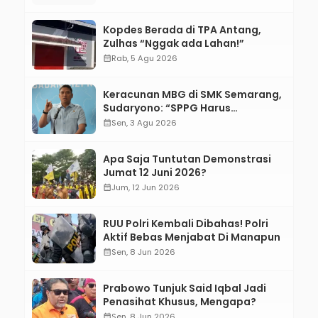
Kopdes Berada di TPA Antang,
Zulhas “Nggak ada Lahan!”
calendar_month
Rab, 5 Agu 2026
Keracunan MBG di SMK Semarang,
Sudaryono: “SPPG Harus
Bertanggung Jawab!”
calendar_month
Sen, 3 Agu 2026
Apa Saja Tuntutan Demonstrasi
Jumat 12 Juni 2026?
calendar_month
Jum, 12 Jun 2026
RUU Polri Kembali Dibahas! Polri
Aktif Bebas Menjabat Di Manapun
calendar_month
Sen, 8 Jun 2026
Prabowo Tunjuk Said Iqbal Jadi
Penasihat Khusus, Mengapa?
calendar_month
Sen, 8 Jun 2026