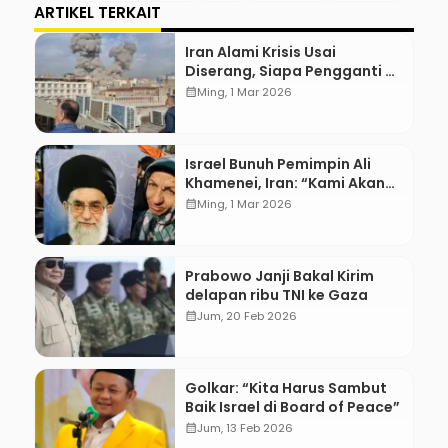
ARTIKEL TERKAIT
Iran Alami Krisis Usai
Diserang, Siapa Pengganti Ali
Khamenei?
calendar_month
Ming, 1 Mar 2026
Israel Bunuh Pemimpin Ali
Khamenei, Iran: “Kami Akan
Balas!”
calendar_month
Ming, 1 Mar 2026
Prabowo Janji Bakal Kirim
delapan ribu TNI ke Gaza
calendar_month
Jum, 20 Feb 2026
Golkar: “Kita Harus Sambut
Baik Israel di Board of Peace”
calendar_month
Jum, 13 Feb 2026