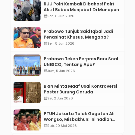
RUU Polri Kembali Dibahas! Polri
Aktif Bebas Menjabat Di Manapun
calendar_month
Sen, 8 Jun 2026
Prabowo Tunjuk Said Iqbal Jadi
Penasihat Khusus, Mengapa?
calendar_month
Sen, 8 Jun 2026
Prabowo Teken Perpres Baru Soal
UNESCO, Tentang Apa?
calendar_month
Jum, 5 Jun 2026
BRIN Minta Maaf Usai Kontroversi
Poster Burung Garuda
calendar_month
Sel, 2 Jun 2026
PTUN Jakarta Tolak Gugatan Ali
Wongso, Misbakhun: Ini hadiah
Ulang Tahun Ke-66 SOKSI
calendar_month
Rab, 20 Mei 2026