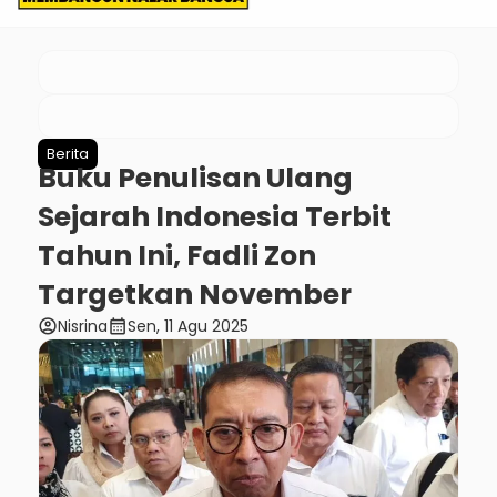
Berita
Buku Penulisan Ulang
Sejarah Indonesia Terbit
Tahun Ini, Fadli Zon
Targetkan November
account_circle
calendar_month
Nisrina
Sen, 11 Agu 2025