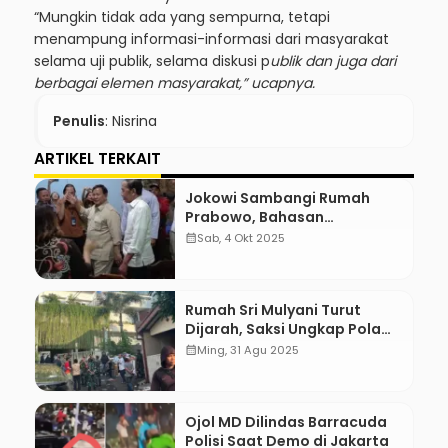
“Mungkin tidak ada yang sempurna, tetapi
menampung informasi-informasi dari masyarakat
selama uji publik, selama diskusi p
ublik dan juga dari
berbagai elemen masyarakat,” ucapnya.
Penulis
: Nisrina
ARTIKEL TERKAIT
Jokowi Sambangi Rumah
Prabowo, Bahasan
Pertemuan Belum Terungkap
calendar_month
Sab, 4 Okt 2025
Rumah Sri Mulyani Turut
Dijarah, Saksi Ungkap Pola
Mencurigakan
calendar_month
Ming, 31 Agu 2025
Ojol MD Dilindas Barracuda
Polisi Saat Demo di Jakarta