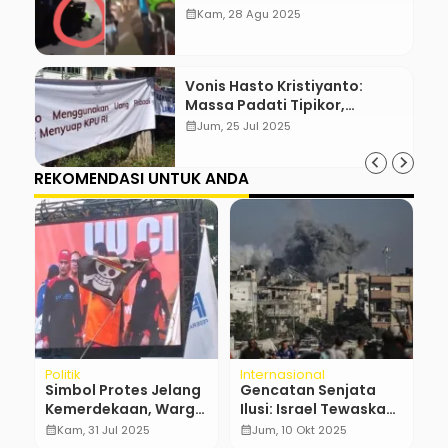
calendar_month
Kam, 28 Agu 2025
Vonis Hasto Kristiyanto:
Massa Padati Tipikor,
Pengamanan Diperketat
calendar_month
Jum, 25 Jul 2025
REKOMENDASI UNTUK ANDA
Politik
Internasional
Po
Simbol Protes Jelang
Gencatan Senjata
G
Kemerdekaan, Warga
Ilusi: Israel Tewaskan
S
Pasang Bendera One
30 Warga Palestina
E
calendar_month
Kam, 31 Jul 2025
calendar_month
Jum, 10 Okt 2025
calendar_month
Piece
Setelah Kesepakatan
B