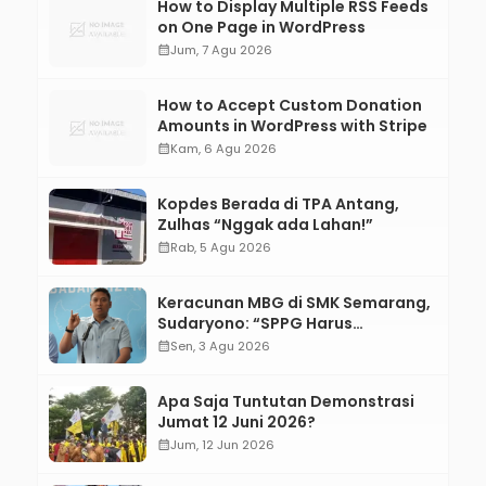
How to Display Multiple RSS Feeds
on One Page in WordPress
calendar_month
Jum, 7 Agu 2026
How to Accept Custom Donation
Amounts in WordPress with Stripe
calendar_month
Kam, 6 Agu 2026
Kopdes Berada di TPA Antang,
Zulhas “Nggak ada Lahan!”
calendar_month
Rab, 5 Agu 2026
Keracunan MBG di SMK Semarang,
Sudaryono: “SPPG Harus
Bertanggung Jawab!”
calendar_month
Sen, 3 Agu 2026
Apa Saja Tuntutan Demonstrasi
Jumat 12 Juni 2026?
calendar_month
Jum, 12 Jun 2026