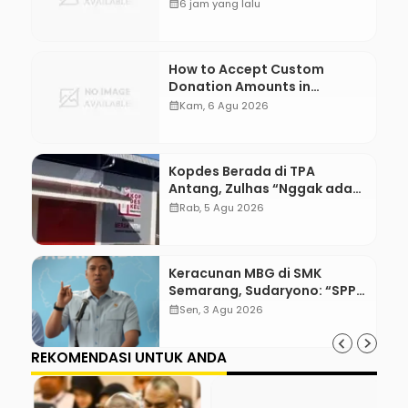
WordPress
calendar_month
6 jam yang lalu
How to Accept Custom
Donation Amounts in
WordPress with Stripe
calendar_month
Kam, 6 Agu 2026
Kopdes Berada di TPA
Antang, Zulhas “Nggak ada
Lahan!”
calendar_month
Rab, 5 Agu 2026
Keracunan MBG di SMK
Semarang, Sudaryono: “SPPG
Harus Bertanggung Jawab!”
calendar_month
Sen, 3 Agu 2026
REKOMENDASI UNTUK ANDA