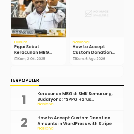
Hukum
Nasional
H
Pigai Sebut
How to Accept
K
Keracunan MBG
Custom Donation
M
Bukan Pelanggaran
Amounts in
S
calendar_month
Kam, 2 Okt 2025
calendar_month
Kam, 6 Agu 2026
calendar_month
HAM, Pemerintah
WordPress with Stripe
M
Dinilai Lalai
TERPOPULER
Keracunan MBG di SMK Semarang,
Sudaryono: “SPPG Harus
Nasional
Bertanggung Jawab!”
How to Accept Custom Donation
Amounts in WordPress with Stripe
Nasional