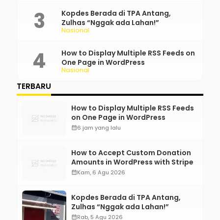
Kopdes Berada di TPA Antang,
Zulhas “Nggak ada Lahan!”
Nasional
How to Display Multiple RSS Feeds on
One Page in WordPress
Nasional
TERBARU
How to Display Multiple RSS Feeds
on One Page in WordPress
calendar_month
6 jam yang lalu
How to Accept Custom Donation
Amounts in WordPress with Stripe
calendar_month
Kam, 6 Agu 2026
Kopdes Berada di TPA Antang,
Zulhas “Nggak ada Lahan!”
calendar_month
Rab, 5 Agu 2026