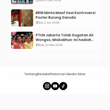
calendar_month
Jum, 5 Jun 2026
BRIN Minta Maaf Usai Kontroversi
Poster Burung Garuda
calendar_month
Sel, 2 Jun 2026
PTUN Jakarta Tolak Gugatan Ali
Wongso, Misbakhun: Ini hadiah
Ulang Tahun Ke-66 SOKSI
calendar_month
Rab, 20 Mei 2026
Tentang
Redaksi
Pedoman Media Siber
× Tutup Iklan
menalar.id - Membangun Nalar Bangsa
Copyright 2025 Menalar.id