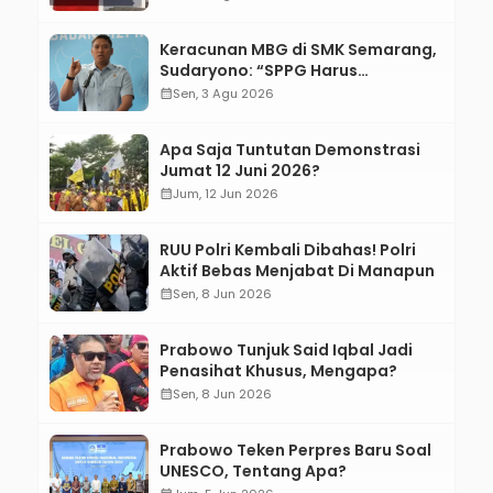
Keracunan MBG di SMK Semarang,
Sudaryono: “SPPG Harus
Bertanggung Jawab!”
calendar_month
Sen, 3 Agu 2026
Apa Saja Tuntutan Demonstrasi
Jumat 12 Juni 2026?
calendar_month
Jum, 12 Jun 2026
RUU Polri Kembali Dibahas! Polri
Aktif Bebas Menjabat Di Manapun
calendar_month
Sen, 8 Jun 2026
Prabowo Tunjuk Said Iqbal Jadi
Penasihat Khusus, Mengapa?
calendar_month
Sen, 8 Jun 2026
Prabowo Teken Perpres Baru Soal
UNESCO, Tentang Apa?