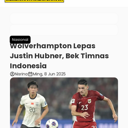
Nasional
Wolverhampton Lepas
Justin Hubner, Bek Timnas
Indonesia
account_circle
calendar_month
Nisrina
Ming, 8 Jun 2025