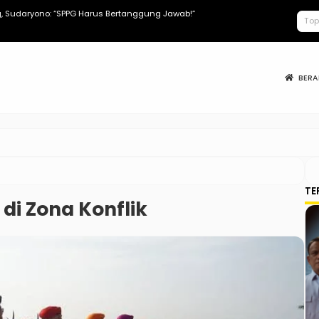
 Sudaryono: “SPPG Harus Bertanggung Jawab!”
Apa Saja Tun
BER
TE
 di Zona Konflik