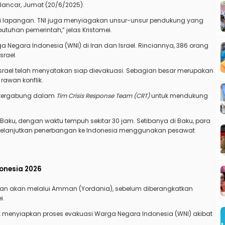
lancar, Jumat (20/6/2025).
di lapangan. TNI juga menyiagakan unsur-unsur pendukung yang
tuhan pemerintah,” jelas Kristomei.
 Negara Indonesia (WNI) di Iran dan Israel. Rinciannya, 386 orang
srael.
 di Israel telah menyatakan siap dievakuasi. Sebagian besar merupakan
rawan konflik.
 tergabung dalam
Tim Crisis Response Team (CRT)
untuk mendukung
aku, dengan waktu tempuh sekitar 30 jam. Setibanya di Baku, para
melanjutkan penerbangan ke Indonesia menggunakan pesawat
donesia 2026
akan akan melalui Amman (Yordania), sebelum diberangkatkan
i.
k menyiapkan proses evakuasi Warga Negara Indonesia (WNI) akibat