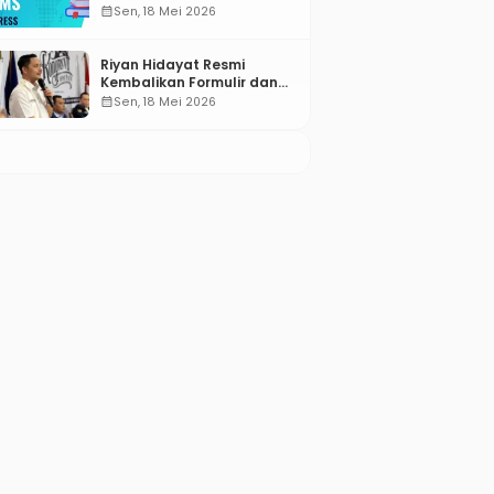
Compared for 2026
calendar_month
Sen, 18 Mei 2026
Riyan Hidayat Resmi
Kembalikan Formulir dan
Berkas Pencalonan Ketua
calendar_month
Sen, 18 Mei 2026
Umum BM PAN 2026–2031