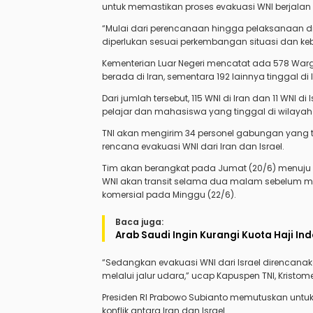
untuk memastikan proses evakuasi WNI berjalan 
“Mulai dari perencanaan hingga pelaksanaan 
diperlukan sesuai perkembangan situasi dan kebu
Kementerian Luar Negeri mencatat ada 578 Warga
berada di Iran, sementara 192 lainnya tinggal di I
Dari jumlah tersebut, 115 WNI di Iran dan 11 WNI
pelajar dan mahasiswa yang tinggal di wilayah 
TNI akan mengirim 34 personel gabungan yang
rencana evakuasi WNI dari Iran dan Israel.
Tim akan berangkat pada Jumat (20/6) menuju B
WNI akan transit selama dua malam sebelum 
komersial pada Minggu (22/6).
Baca juga:
Arab Saudi Ingin Kurangi Kuota Haji In
“Sedangkan evakuasi WNI dari Israel direncan
melalui jalur udara,” ucap Kapuspen TNI, Kristome
Presiden RI Prabowo Subianto memutuskan untu
konflik antara Iran dan Israel.