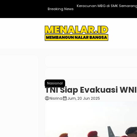
an!”
Keracunan MBG di SMK Semarang,
Breaking News
Nasional
TNI Siap Evakuasi WNI
account_circle
calendar_month
Nisrina
Jum, 20 Jun 2025