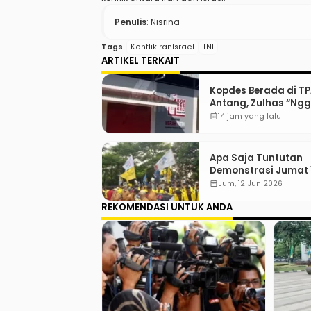
Penulis
: Nisrina
Tags
KonflikIranIsrael
TNI
ARTIKEL TERKAIT
Kopdes Berada di T
Antang, Zulhas “Ng
ada Lahan!”
calendar_month
14 jam yang lalu
Apa Saja Tuntutan
Demonstrasi Jumat 
Juni 2026?
calendar_month
Jum, 12 Jun 2026
REKOMENDASI UNTUK ANDA