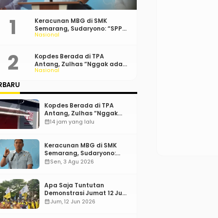
Keracunan MBG di SMK
Semarang, Sudaryono: “SPPG
Nasional
Harus Bertanggung Jawab!”
Kopdes Berada di TPA
Antang, Zulhas “Nggak ada
Nasional
Lahan!”
RBARU
Kopdes Berada di TPA
Antang, Zulhas “Nggak
ada Lahan!”
calendar_month
14 jam yang lalu
Keracunan MBG di SMK
Semarang, Sudaryono:
“SPPG Harus Bertanggung
calendar_month
Sen, 3 Agu 2026
Jawab!”
Apa Saja Tuntutan
Demonstrasi Jumat 12 Juni
2026?
calendar_month
Jum, 12 Jun 2026