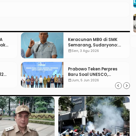
PA
Keracunan MBG di SMK
gak
Semarang, Sudaryono:
“SPPG Harus Bertanggung
calendar_month
Sen, 3 Agu 2026
Jawab!”
Prabowo Teken Perpres
12
Baru Soal UNESCO,
Tentang Apa?
calendar_month
Jum, 5 Jun 2026