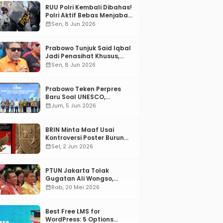
RUU Polri Kembali Dibahas!
Polri Aktif Bebas Menjabat
Di Manapun
calendar_month
Sen, 8 Jun 2026
Prabowo Tunjuk Said Iqbal
Jadi Penasihat Khusus,
Mengapa?
calendar_month
Sen, 8 Jun 2026
Prabowo Teken Perpres
Baru Soal UNESCO,
Tentang Apa?
calendar_month
Jum, 5 Jun 2026
BRIN Minta Maaf Usai
Kontroversi Poster Burung
Garuda
calendar_month
Sel, 2 Jun 2026
PTUN Jakarta Tolak
Gugatan Ali Wongso,
Misbakhun: Ini hadiah
calendar_month
Rab, 20 Mei 2026
Ulang Tahun Ke-66 SOKSI
Best Free LMS for
WordPress: 5 Options