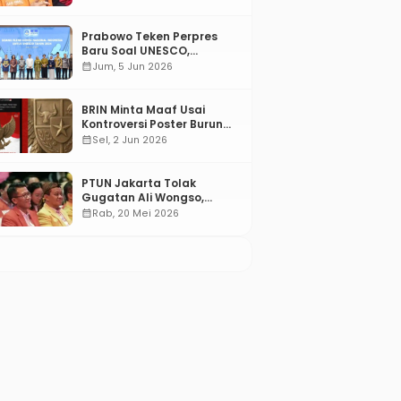
Prabowo Teken Perpres
Baru Soal UNESCO,
Tentang Apa?
calendar_month
Jum, 5 Jun 2026
BRIN Minta Maaf Usai
Kontroversi Poster Burung
Garuda
calendar_month
Sel, 2 Jun 2026
PTUN Jakarta Tolak
Gugatan Ali Wongso,
Misbakhun: Ini hadiah
calendar_month
Rab, 20 Mei 2026
Ulang Tahun Ke-66 SOKSI