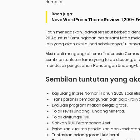
Humairo.
Baca juga:
Neve WordPress Theme Review: 1,200+ F
Fatin menegaskan, jadwal tersebut berbeda de
28 Agustus “Kemungkinan besar kami tetap melak
lain yang akan aksi di hari sebelumnya,” ujarnya
Aksi nanti mengangkat tema “Indonesia Cemas 2
sembilan tuntutan lama yang tetap diusung, di
mendesak pengesahan Rancangan Undang-Und
Sembilan tuntutan yang ak
Kaji ulang Inpres Nomor 1 Tahun 2025 soal efi
Transparansi pembangunan dan pajak rakya
Evaluasi program makan bergizi gratis.
Tolak revisi Undang-Undang Minerba.
Tolak dwifungsi TNI.
Sahkan RUU Perampasan Aset.
Perbaikan kualitas pendidikan dan kesehatan
Tuntaskan pelanggaran HAM berat.