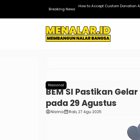
dPress
How to Accept Custom Donation A
Breaking News
Nasional
BEM SI Pastikan Gelar
pada 29 Agustus
account_circle
calendar_month
Nisrina
Rab, 27 Agu 2025