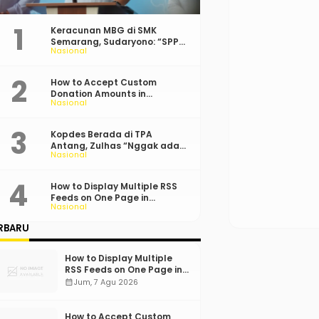
Keracunan MBG di SMK
Semarang, Sudaryono: “SPPG
Nasional
Harus Bertanggung Jawab!”
How to Accept Custom
Donation Amounts in
Nasional
WordPress with Stripe
Kopdes Berada di TPA
Antang, Zulhas “Nggak ada
Nasional
Lahan!”
How to Display Multiple RSS
Feeds on One Page in
Nasional
WordPress
RBARU
How to Display Multiple
RSS Feeds on One Page in
WordPress
calendar_month
Jum, 7 Agu 2026
How to Accept Custom