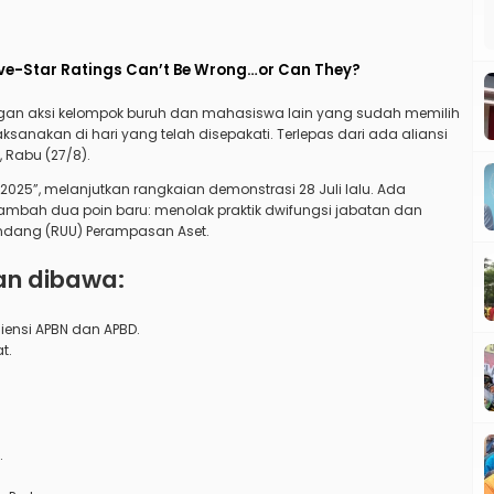
ive-Star Ratings Can’t Be Wrong…or Can They?
ngan aksi kelompok buruh dan mahasiswa lain yang sudah memilih
sanakan di hari yang telah disepakati. Terlepas dari ada aliansi
, Rabu (27/8).
025”, melanjutkan rangkaian demonstrasi 28 Juli lalu. Ada
tambah dua poin baru: menolak praktik dwifungsi jabatan dan
ang (RUU) Perampasan Aset.
an dibawa:
siensi APBN dan APBD.
t.
.