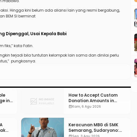
n Prabowo.
si. Hingga kini belum ada aliansi lain yang resmi bergabung,
an BEM SI berminat
g Dipenggal, Usai Kepala Babi
iks,” kata Fatin.
n terjadi bila tuntutan kelompok lain sama dan dinilai perlu
stus,” pungkasnya.
ple
How to Accept Custom
ge in
Donation Amounts in
WordPress with Stripe
calendar_month
Kam, 6 Agu 2026
PA
Keracunan MBG di SMK
gak
Semarang, Sudaryono:
“SPPG Harus Bertanggung
calendar_month
Sen, 3 Agu 2026