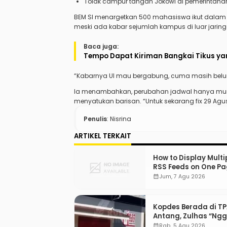
Tolak campur tangan Jokowi di pemerintaha
BEM SI menargetkan 500 mahasiswa ikut dalam ak
meski ada kabar sejumlah kampus di luar jaring
Baca juga:
Tempo Dapat Kiriman Bangkai Tikus yan
“Kabarnya UI mau bergabung, cuma masih belum f
Ia menambahkan, perubahan jadwal hanya mungki
menyatukan barisan. “Untuk sekarang fix 29 Agu
Penulis
: Nisrina
ARTIKEL TERKAIT
How to Display Multi
RSS Feeds on One Pa
WordPress
calendar_month
Jum, 7 Agu 2026
Kopdes Berada di T
Antang, Zulhas “Ng
ada Lahan!”
calendar_month
Rab, 5 Agu 2026