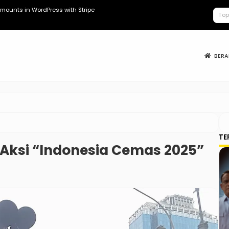
mounts in WordPress with Stripe
Kopdes Berad
BER
TE
 Aksi “Indonesia Cemas 2025”