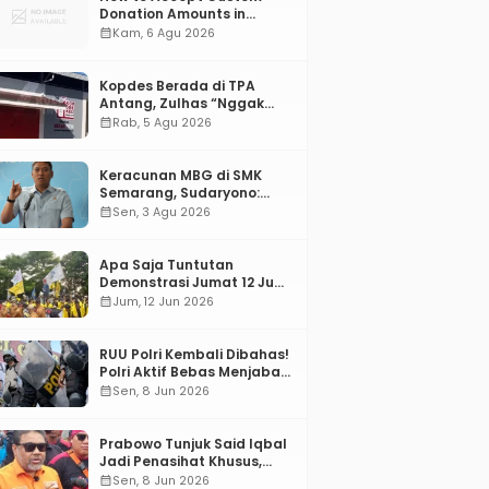
Donation Amounts in
WordPress with Stripe
calendar_month
Kam, 6 Agu 2026
Kopdes Berada di TPA
Antang, Zulhas “Nggak
ada Lahan!”
calendar_month
Rab, 5 Agu 2026
Keracunan MBG di SMK
Semarang, Sudaryono:
“SPPG Harus Bertanggung
calendar_month
Sen, 3 Agu 2026
Jawab!”
Apa Saja Tuntutan
Demonstrasi Jumat 12 Juni
2026?
calendar_month
Jum, 12 Jun 2026
RUU Polri Kembali Dibahas!
Polri Aktif Bebas Menjabat
Di Manapun
calendar_month
Sen, 8 Jun 2026
Prabowo Tunjuk Said Iqbal
Jadi Penasihat Khusus,
Mengapa?
calendar_month
Sen, 8 Jun 2026